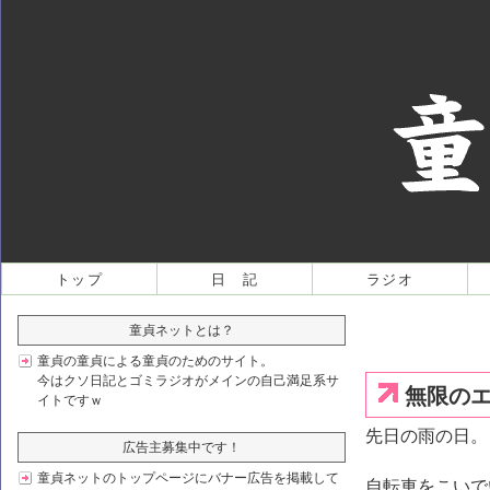
主
トップ
日 記
ラジオ
な
メ
童貞ネットとは？
ニ
童貞の童貞による童貞のためのサイト。
ュ
今はクソ日記とゴミラジオがメインの自己満足系サ
ー
無限の
イトですｗ
先日の雨の日。
広告主募集中です！
童貞ネットのトップページにバナー広告を掲載して
自転車をこいで