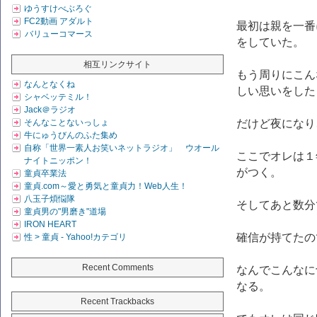
ゆうすけべぶろぐ
FC2動画 アダルト
最初は親を一番
バリューコマース
をしていた。
相互リンクサイト
もう周りにこん
なんとなくね
しい思いをした
シャベッテミル！
Jack＠ラジオ
そんなことないっしょ
だけど夜になり
牛にゅうびんのふた集め
自称「世界一素人お笑いネットラジオ」 ウオール
ここでオレは１
ナイトニッポン！
がつく。
童貞卒業法
童貞.com～愛と勇気と童貞力！Web人生！
八玉子煩悩隊
そしてあと数分
童貞男の"男磨き"道場
IRON HEART
確信が持てたの
性 > 童貞 - Yahoo!カテゴリ
Recent Comments
なんでこんなに
なる。
Recent Trackbacks