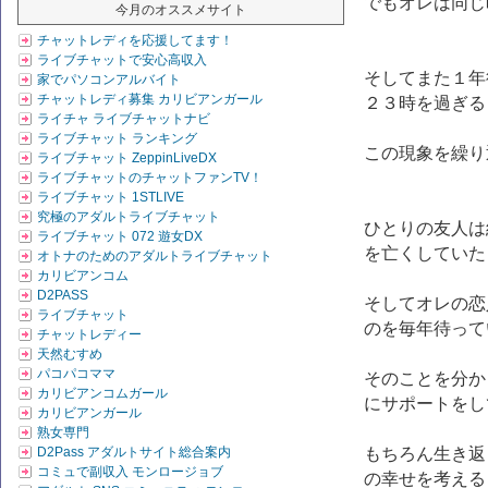
でもオレは同じ
今月のオススメサイト
チャットレディを応援してます！
ライブチャットで安心高収入
そしてまた１年
家でパソコンアルバイト
チャットレディ募集 カリビアンガール
２３時を過ぎる
ライチャ ライブチャットナビ
ライブチャット ランキング
この現象を繰り
ライブチャット ZeppinLiveDX
ライブチャットのチャットファンTV！
ライブチャット 1STLIVE
究極のアダルトライブチャット
ひとりの友人は
ライブチャット 072 遊女DX
を亡くしていた
オトナのためのアダルトライブチャット
カリビアンコム
D2PASS
そしてオレの恋
ライブチャット
のを毎年待って
チャットレディー
天然むすめ
パコパコママ
そのことを分か
カリビアンコムガール
にサポートをし
カリビアンガール
熟女専門
D2Pass アダルトサイト総合案内
もちろん生き返
コミュで副収入 モンロージョブ
の幸せを考える