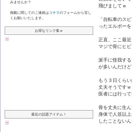
みませんか？
飛びましてｗ
掲載に関してのご連絡は
コチラ
のフォームから宜し
くお願いいたします。
「自転車のスピ
ったエルボーを
お得なリンク集ｗ
正直、ここ最近
マジで骨にヒビ
派手に怪我する
が多いんだけど
もう３日くらい
丈夫そうですｗ
医者には行って
骨を丈夫に生ん
身体で人並以上
最近の話題アイテム！
したことないん