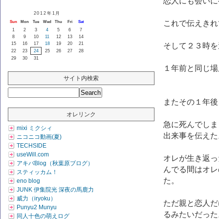
恋人にも会いに
2012年1月
これで伝えきれ
Sun
Mon
Tue
Wed
Thu
Fri
Sat
1
2
3
4
5
6
7
8
9
10
11
12
13
14
15
16
17
18
19
20
21
そして２３時を
22
23
24
25
26
27
28
29
30
31
１年前と同じ場
サイト内検索
またその１年後
オレリンク
急に死んでしま
mixi ミクシィ
出来事を伝えた
ニコニコ動画(夏)
TECHSIDE
useWill.com
オレが生き返っ
アキバBlog（秋葉原ブログ）
んでる間はオレ
スティッカム！
た。
eno blog
JUNK 伊集院光 深夜の馬鹿力
威力（iryoku）
ただ親と恋人だ
Punyu2 Munyu
るみたいだった
同人十色の萌えログ