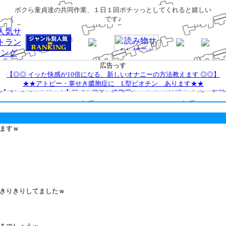
ボクら童貞達の共同作業、１日１回ポチッっとしてくれると嬉しい
です♪
広告っす
【◎◎ イッた快感が10倍になる、新しいオナニーの方法教えます ◎◎】
★★アトピー・掌せき膿胞症に L型ビオチン あります★★
【ポケットストリート】誰でも簡単に携帯用ホームページが作れます。(無料
ｅ-キャッシュバックサービス
出会い系サイト 男女共に一年間無料、登録するだけで10万円が当たる！
結婚目的専門出会い系サイト、一年間無料、登録で10万円が当たる！
ますｗ
女の子を検索するならココ！◆グーギャル！◆
欲しがる人妻★妻MAP×妻MAP
２ＴＶ
【TUNE】パソコンパーツならPC-TUNE。
最短一時間でお振込！【富士クレジット】のクィック・キャッシング。全国
ゾンCD機や即日振込でご利用になれます。
出会い系の女★千人切り指南の道
きりきりしてましたｗ
知名度No１★プラチナメール
登録数日本最大！ 出会いナビ
創業３０年！キャッシングＲＥＡＬＡ