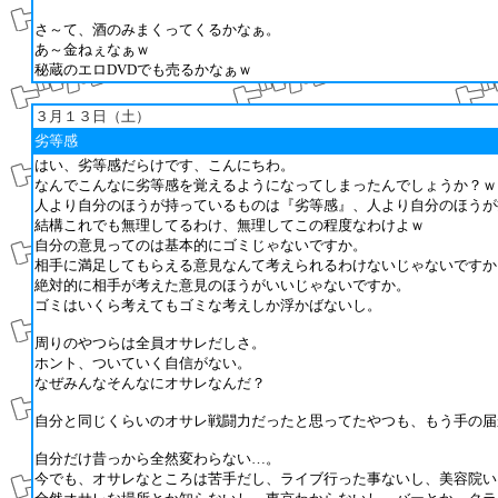
さ～て、酒のみまくってくるかなぁ。
あ～金ねぇなぁｗ
秘蔵のエロDVDでも売るかなぁｗ
３月１３日（土）
劣等感
はい、劣等感だらけです、こんにちわ。
なんでこんなに劣等感を覚えるようになってしまったんでしょうか？ｗ
人より自分のほうが持っているものは『劣等感』、人より自分のほうが
結構これでも無理してるわけ、無理してこの程度なわけよｗ
自分の意見ってのは基本的にゴミじゃないですか。
相手に満足してもらえる意見なんて考えられるわけないじゃないですか
絶対的に相手が考えた意見のほうがいいじゃないですか。
ゴミはいくら考えてもゴミな考えしか浮かばないし。
周りのやつらは全員オサレだしさ。
ホント、ついていく自信がない。
なぜみんなそんなにオサレなんだ？
自分と同じくらいのオサレ戦闘力だったと思ってたやつも、もう手の届
自分だけ昔っから全然変わらない…。
今でも、オサレなところは苦手だし、ライブ行った事ないし、美容院い