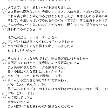
さてさて、まず、新しいバイト決まりました。
２３日から勤務なので、今働いているところは今週いっぱいで辞めるこ
これか吉と出るか凶と出るかはわかりませんが、今考えられる最高の条
そして、今週いっぱいでやめる今のバイトですが、前に童貞ネットオフ
そんな今のバイト先のみなさんが今から（現在19：40）送別会をや
嫌われてるのかなぁ…ｗ
他の近況だと、ホワイトデーかなｗ
プレゼントは結局ネックレスってやつですかｗ
ボクの今出せる力を限界まで出してみましたｗ
もうオサレいやんｗ
そんなオサレつながりですが、昨日美容室に行きましたｗ
毎回言ってるけどさ、美容院なの？美容室なの？ｗ
まぁ美容師さんとのトークを抜粋すると、
美『今日はどんな感じにしますかぁ？』
パル『え～っと、短めで適当に…（汗』
美『んじゃ立たせる感じでいいですかね？』
パル『はい、それで…（汗』
美『んじゃトップはこのままのほうが動きがつきやすいので、残してお
パル『はい…（汗』
って感じでしたｗ
オサレいやんｗ
まぁ別にいつもと変わらない髪形なんだがなｗ