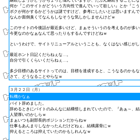
継続しようかどうかちょっと悩んでいますが、たぶん継続することにな
何か『このサイトがどういう方向性で進んでいって欲しい』とか『こう
ボクが何かするかどうかは謎ですけど、参考にしたいとは思いますんで
なんか面倒臭くてなんもしなそうな気しかしませんけどｗ
このサイトの今後話が最近多いけど、まぁそういうのを考えるのが多いか
今更なのかなぁなんて思ったりもするんですけどねｗ
というわけで、サイトリニューアルということも、なくはない感じがし
最近ホント日記くだらねぇな…。
自分で引くくらいくだらねぇ…。
多少目標のあるサイトってのは、目標を達成すると、こうなるのかもな
さて、どうなることやらなｗ
３月２２日（月）
転機かなぁ
バイト辞めました。
辞めるときにバイトのみんなに結構惜しまれていたので、『あぁ～、結
人望厚いのかしらｗ
まぁいつも副部長的ポジションだからねｗ
仕事もあんまりしなかったんだけどねぇ、結構露骨にｗ
抑えるところは抑えていたのかもしれんなｗ