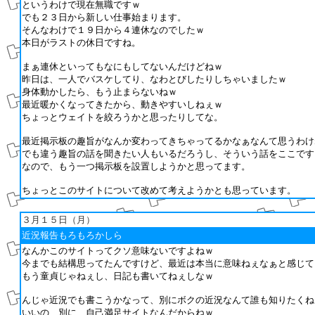
というわけで現在無職ですｗ
でも２３日から新しい仕事始まります。
そんなわけで１９日から４連休なのでしたｗ
本日がラストの休日ですね。
まぁ連休といってもなにもしてないんだけどねｗ
昨日は、一人でバスケしてり、なわとびしたりしちゃいましたｗ
身体動かしたら、もう止まらないねｗ
最近暖かくなってきたから、動きやすいしねぇｗ
ちょっとウェイトを絞ろうかと思ったりしてな。
最近掲示板の趣旨がなんか変わってきちゃってるかなぁなんて思うわけ
でも違う趣旨の話を聞きたい人もいるだろうし、そういう話をここです
なので、もう一つ掲示板を設置しようかと思ってます。
ちょっとこのサイトについて改めて考えようかとも思っています。
３月１５日（月）
近況報告もろもろかしら
なんかこのサイトってクソ意味ないですよねｗ
今までも結構思ってたんですけど、最近は本当に意味ねぇなぁと感じて
もう童貞じゃねぇし、日記も書いてねぇしなｗ
んじゃ近況でも書こうかなって、別にボクの近況なんて誰も知りたくね
いいの、別に、自己満足サイトなんだからねｗ