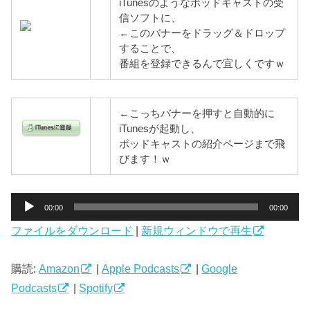
iTunesのようなポッドキャストの受
信ソフトに、
←このバナーをドラッグ＆ドロップ
することで、
番組を登録できるんで宜しくですｗ
←こっちバナーを押すと自動的に
iTunesが起動し、
ポッドキャストの紹介ページまで飛
びます！ｗ
音
00:00
00:00
声
ファイルをダウンロード
|
新規ウィンドウで再生
プ
レ
ー
購読:
Amazon
|
Apple Podcasts
|
Google
ヤ
Podcasts
|
Spotify
ー