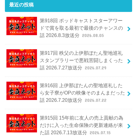
最近の投稿
第918回 ポッドキャストスターアワー
ドで賞を取る最初で最後のチャンスの
話 2026.8.3放送分
2026.08.05
第917回 秩父の上伊那ぼたん聖地巡礼
スタンプラリーで悪戦苦闘しまくった
話 2026.7.27放送分
2026.07.29
第916回 上伊那ぼたんの聖地巡礼した
ら女子寮がOPの映像そのまんまだった
話 2026.7.20放送分
2026.07.22
第915回 15年前に友人の売上貢献の為
だけに入った生命保険の更新連絡が来
た話 2026.7.13放送分
2026.07.15