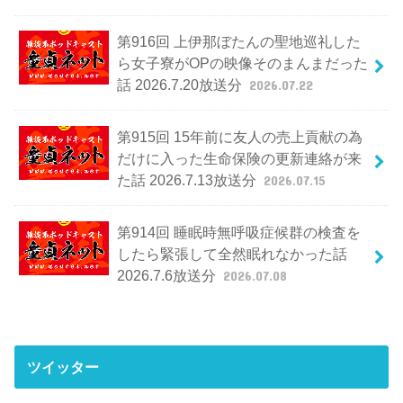
第916回 上伊那ぼたんの聖地巡礼した
ら女子寮がOPの映像そのまんまだった
話 2026.7.20放送分
2026.07.22
第915回 15年前に友人の売上貢献の為
だけに入った生命保険の更新連絡が来
た話 2026.7.13放送分
2026.07.15
第914回 睡眠時無呼吸症候群の検査を
したら緊張して全然眠れなかった話
2026.7.6放送分
2026.07.08
ツイッター