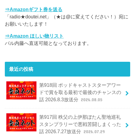
⇒Amazonギフト券を送る
「radio★doutei.net」（★は@に変えてください！）宛に
お願いいたします！
⇒Amazon ほしい物リスト
パル内藤へ直送可能となっております。
最近の投稿
第918回 ポッドキャストスターアワー
ドで賞を取る最初で最後のチャンスの
話 2026.8.3放送分
2026.08.05
第917回 秩父の上伊那ぼたん聖地巡礼
スタンプラリーで悪戦苦闘しまくった
話 2026.7.27放送分
2026.07.29