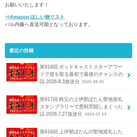
お願いいたします！
⇒Amazon ほしい物リスト
パル内藤へ直送可能となっております。
最近の投稿
第918回 ポッドキャストスターアワー
ドで賞を取る最初で最後のチャンスの
話 2026.8.3放送分
2026.08.05
第917回 秩父の上伊那ぼたん聖地巡礼
スタンプラリーで悪戦苦闘しまくった
話 2026.7.27放送分
2026.07.29
第916回 上伊那ぼたんの聖地巡礼した