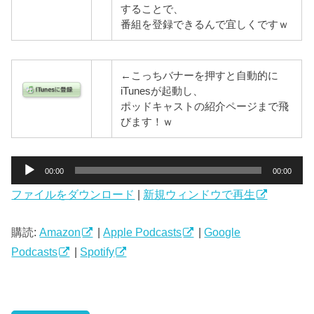
することで、
番組を登録できるんで宜しくですｗ
←こっちバナーを押すと自動的に
iTunesが起動し、
ポッドキャストの紹介ページまで飛
びます！ｗ
音
00:00
00:00
声
ファイルをダウンロード
|
新規ウィンドウで再生
プ
レ
ー
購読:
Amazon
|
Apple Podcasts
|
Google
ヤ
Podcasts
|
Spotify
ー