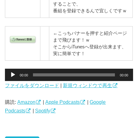
することで、
番組を登録できるんで宜しくですｗ
←こっちバナーを押すと紹介ページ
まで飛びます！ｗ
そこからiTunesへ登録が出来ます、
実に簡単です！
音
00:00
00:00
声
ファイルをダウンロード
|
新規ウィンドウで再生
プ
レ
ー
購読:
Amazon
|
Apple Podcasts
|
Google
ヤ
Podcasts
|
Spotify
ー