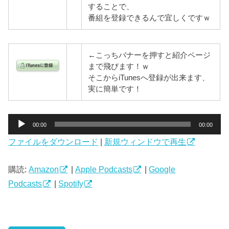
することで、
番組を登録できるんで宜しくですｗ
←こっちバナーを押すと紹介ページ
まで飛びます！ｗ
そこからiTunesへ登録が出来ます、
実に簡単です！
音
00:00
00:00
声
ファイルをダウンロード
|
新規ウィンドウで再生
プ
レ
ー
購読:
Amazon
|
Apple Podcasts
|
Google
ヤ
Podcasts
|
Spotify
ー