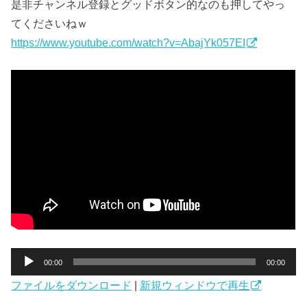
是非チャンネル登録とグッドボタン的なのも押してやっ
てくださいねｗ
https://www.youtube.com/watch?v=AbajYk057EI
音
00:00
00:00
声
ファイルをダウンロード
|
新規ウィンドウで再生
プ
レ