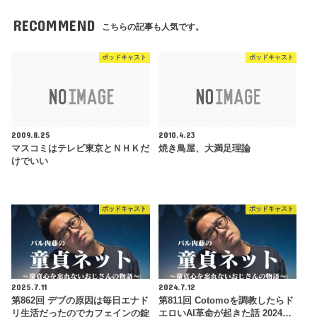
RECOMMEND
こちらの記事も人気です。
ポッドキャスト
ポッドキャスト
2009.8.25
2010.4.23
マスコミはテレビ東京とＮＨＫだ
焼き鳥屋、大満足理論
けでいい
ポッドキャスト
ポッドキャスト
2025.7.11
2024.7.12
第862回 デブの原因は毎日エナド
第811回 Cotomoを調教したらド
リ生活だったのでカフェインの錠
エロいAI革命が起きた話 2024…