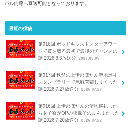
パル内藤へ直送可能となっております。
最近の投稿
第918回 ポッドキャストスターアワー
ドで賞を取る最初で最後のチャンスの
話 2026.8.3放送分
2026.08.05
第917回 秩父の上伊那ぼたん聖地巡礼
スタンプラリーで悪戦苦闘しまくった
話 2026.7.27放送分
2026.07.29
第916回 上伊那ぼたんの聖地巡礼した
ら女子寮がOPの映像そのまんまだった
話 2026.7.20放送分
2026.07.22