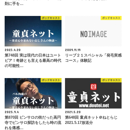
剤に手を…
ポッドキャスト
ポッドキャスト
2023.4.20
2009.11.19
第748回 実は現代の日本はユート
リーブ２１スペシャル「発毛実感
ピア！奇跡とも言える最高の時代
コース」体験記
の可能性…
ポッドキャスト
ポッドキャスト
2025.9.4
2021.5.20
第870回 ピンサロの街だった高円
第648回 童貞ネット＠ねとらじ
寺でピンサロ探訪をしたら時の流
2021.5.17放送分
れを痛感…