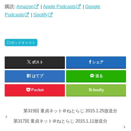
ー
購読:
Amazon
|
Apple Podcasts
|
Google
ヤ
Podcasts
|
Spotify
ー
ポッドキャスト
ポスト
シェア
はてブ
送る
Pocket
feedly
第319回 童貞ネット＠ねとらじ 2015.1.25放送分
第317回 童貞ネット＠ねとらじ 2015.1.11放送分