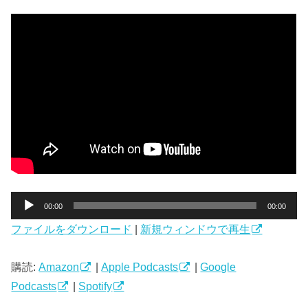
音
00:00
00:00
声
ファイルをダウンロード
|
新規ウィンドウで再生
プ
レ
ー
購読:
Amazon
|
Apple Podcasts
|
Google
ヤ
Podcasts
|
Spotify
ー