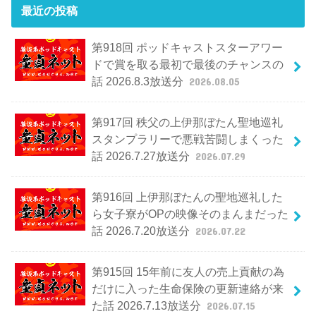
最近の投稿
第918回 ポッドキャストスターアワー
ドで賞を取る最初で最後のチャンスの
話 2026.8.3放送分
2026.08.05
第917回 秩父の上伊那ぼたん聖地巡礼
スタンプラリーで悪戦苦闘しまくった
話 2026.7.27放送分
2026.07.29
第916回 上伊那ぼたんの聖地巡礼した
ら女子寮がOPの映像そのまんまだった
話 2026.7.20放送分
2026.07.22
第915回 15年前に友人の売上貢献の為
だけに入った生命保険の更新連絡が来
た話 2026.7.13放送分
2026.07.15