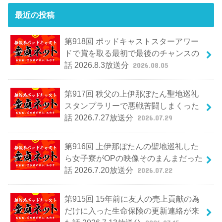
最近の投稿
第918回 ポッドキャストスターアワー
ドで賞を取る最初で最後のチャンスの
話 2026.8.3放送分
2026.08.05
第917回 秩父の上伊那ぼたん聖地巡礼
スタンプラリーで悪戦苦闘しまくった
話 2026.7.27放送分
2026.07.29
第916回 上伊那ぼたんの聖地巡礼した
ら女子寮がOPの映像そのまんまだった
話 2026.7.20放送分
2026.07.22
第915回 15年前に友人の売上貢献の為
だけに入った生命保険の更新連絡が来