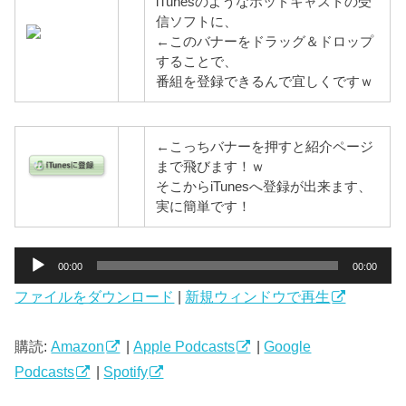
iTunesのようなポッドキャストの受
信ソフトに、
←このバナーをドラッグ＆ドロップ
することで、
番組を登録できるんで宜しくですｗ
←こっちバナーを押すと紹介ページ
まで飛びます！ｗ
そこからiTunesへ登録が出来ます、
実に簡単です！
音
00:00
00:00
声
ファイルをダウンロード
|
新規ウィンドウで再生
プ
レ
ー
購読:
Amazon
|
Apple Podcasts
|
Google
ヤ
Podcasts
|
Spotify
ー