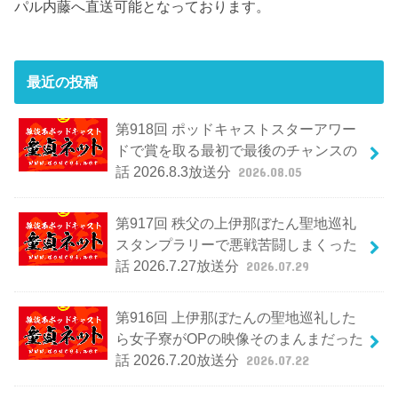
パル内藤へ直送可能となっております。
最近の投稿
第918回 ポッドキャストスターアワー
ドで賞を取る最初で最後のチャンスの
話 2026.8.3放送分
2026.08.05
第917回 秩父の上伊那ぼたん聖地巡礼
スタンプラリーで悪戦苦闘しまくった
話 2026.7.27放送分
2026.07.29
第916回 上伊那ぼたんの聖地巡礼した
ら女子寮がOPの映像そのまんまだった
話 2026.7.20放送分
2026.07.22