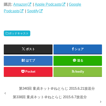
ー
購読:
Amazon
|
Apple Podcasts
|
Google
ヤ
Podcasts
|
Spotify
ー
ポッドキャスト
ポスト
シェア
はてブ
送る
Pocket
feedly
第340回 童貞ネット＠ねとらじ 2015.6.21放送分
第338回 童貞ネット＠ねとらじ 2015.6.7放送分