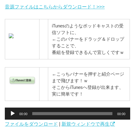
音源ファイルはこちらからダウンロード！>>>
iTunesのようなポッドキャストの受
信ソフトに、
←このバナーをドラッグ＆ドロップ
することで、
番組を登録できるんで宜しくですｗ
←こっちバナーを押すと紹介ページ
まで飛びます！ｗ
そこからiTunesへ登録が出来ます、
実に簡単です！
音
00:00
00:00
声
ファイルをダウンロード
|
新規ウィンドウで再生
プ
レ