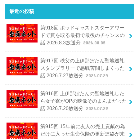
最近の投稿
第918回 ポッドキャストスターアワー
ドで賞を取る最初で最後のチャンスの
話 2026.8.3放送分
2026.08.05
第917回 秩父の上伊那ぼたん聖地巡礼
スタンプラリーで悪戦苦闘しまくった
話 2026.7.27放送分
2026.07.29
第916回 上伊那ぼたんの聖地巡礼した
ら女子寮がOPの映像そのまんまだった
話 2026.7.20放送分
2026.07.22
第915回 15年前に友人の売上貢献の為
だけに入った生命保険の更新連絡が来