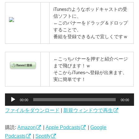
iTunesのようなポッドキャストの受
信ソフトに、
←このバナーをドラッグ＆ドロップ
することで、
番組を登録できるんで宜しくですｗ
←こっちバナーを押すと紹介ページ
まで飛びます！ｗ
そこからiTunesへ登録が出来ます、
実に簡単です！
音
00:00
00:00
声
ファイルをダウンロード
|
新規ウィンドウで再生
プ
レ
ー
購読:
Amazon
|
Apple Podcasts
|
Google
ヤ
Podcasts
|
Spotify