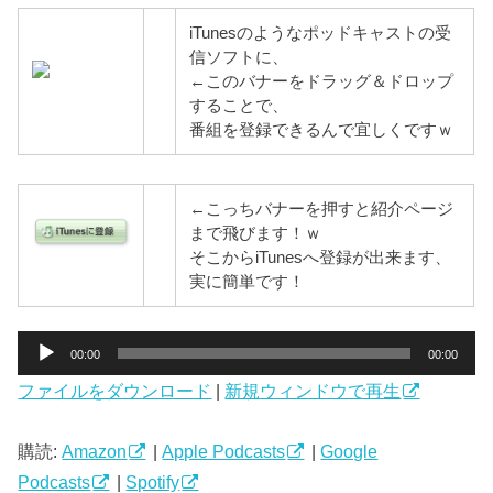
iTunesのようなポッドキャストの受
信ソフトに、
←このバナーをドラッグ＆ドロップ
することで、
番組を登録できるんで宜しくですｗ
←こっちバナーを押すと紹介ページ
まで飛びます！ｗ
そこからiTunesへ登録が出来ます、
実に簡単です！
音
00:00
00:00
声
ファイルをダウンロード
|
新規ウィンドウで再生
プ
レ
ー
購読:
Amazon
|
Apple Podcasts
|
Google
ヤ
Podcasts
|
Spotify