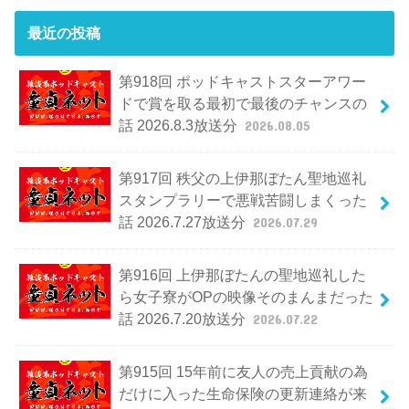
最近の投稿
第918回 ポッドキャストスターアワー
ドで賞を取る最初で最後のチャンスの
話 2026.8.3放送分
2026.08.05
第917回 秩父の上伊那ぼたん聖地巡礼
スタンプラリーで悪戦苦闘しまくった
話 2026.7.27放送分
2026.07.29
第916回 上伊那ぼたんの聖地巡礼した
ら女子寮がOPの映像そのまんまだった
話 2026.7.20放送分
2026.07.22
第915回 15年前に友人の売上貢献の為
だけに入った生命保険の更新連絡が来