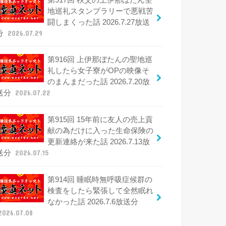
地巡礼スタンプラリーで悪戦苦
闘しまくった話 2026.7.27放送
分
2026.07.29
第916回 上伊那ぼたんの聖地巡
礼したら女子寮がOPの映像そ
のまんまだった話 2026.7.20放
送分
2026.07.22
第915回 15年前に友人の売上貢
献の為だけに入った生命保険の
更新連絡が来た話 2026.7.13放
送分
2026.07.15
第914回 睡眠時無呼吸症候群の
検査をしたら緊張して全然眠れ
なかった話 2026.7.6放送分
2026.07.08