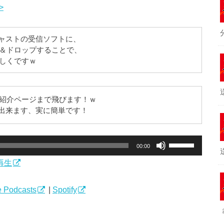
>
ドキャストの受信ソフトに、
＆ドロップすることで、
しくですｗ
紹介ページまで飛びます！ｗ
録が出来ます、実に簡単です！
ボ
00:00
リ
再生
ュ
ー
ム
 Podcasts
|
Spotify
調
節