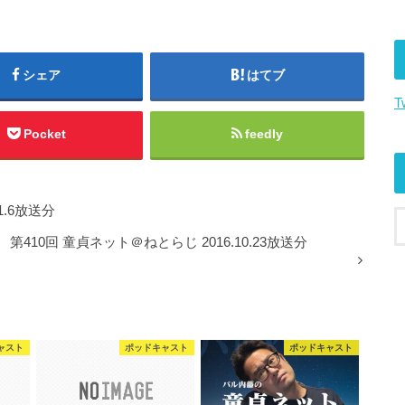
に
は
上
下
シェア
はてブ
矢
T
印
キ
Pocket
feedly
ー
を
使
1.6放送分
っ
て
第410回 童貞ネット＠ねとらじ 2016.10.23放送分
く
だ
さ
い。
ャスト
ポッドキャスト
ポッドキャスト