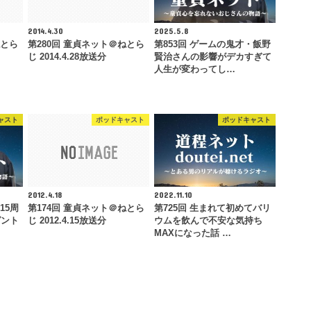
2014.4.30
2025.5.8
ねとら
第280回 童貞ネット＠ねとら
第853回 ゲームの鬼才・飯野
じ 2014.4.28放送分
賢治さんの影響がデカすぎて
人生が変わってし…
ャスト
ポッドキャスト
ポッドキャスト
2012.4.18
2022.11.10
15周
第174回 童貞ネット＠ねとら
第725回 生まれて初めてバリ
ゼント
じ 2012.4.15放送分
ウムを飲んで不安な気持ち
MAXになった話 …