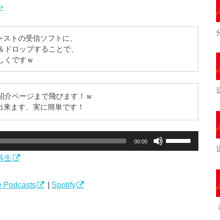
>
キャストの受信ソフトに、
＆ドロップすることで、
しくですｗ
紹介ページまで飛びます！ｗ
録が出来ます、実に簡単です！
ボ
00:00
リ
再生
ュ
ー
ム
 Podcasts
|
Spotify
調
節
に