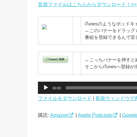
音源ファイルはこちらからダウンロード！>>
iTunesのようなポッド
←このバナーをドラッグ
番組を登録できるんで宜
←こっちバナーを押すと
そこからiTunesへ登
音
00:00
声
ファイルをダウンロード
|
新規ウィンドウで
プ
レ
ー
購読:
Amazon
|
Apple Podcasts
|
Google
ヤ
ー