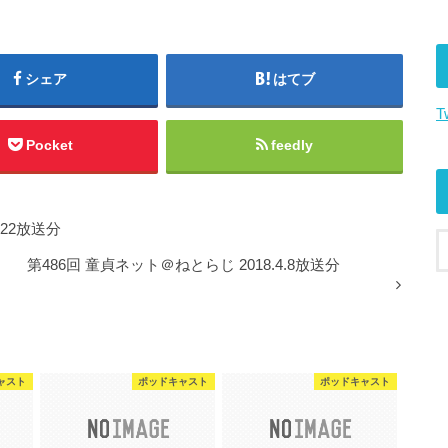
は
上
下
シェア
はてブ
矢
T
印
キ
Pocket
feedly
ー
を
使
.22放送分
っ
て
第486回 童貞ネット＠ねとらじ 2018.4.8放送分
く
だ
さ
い。
ャスト
ポッドキャスト
ポッドキャスト