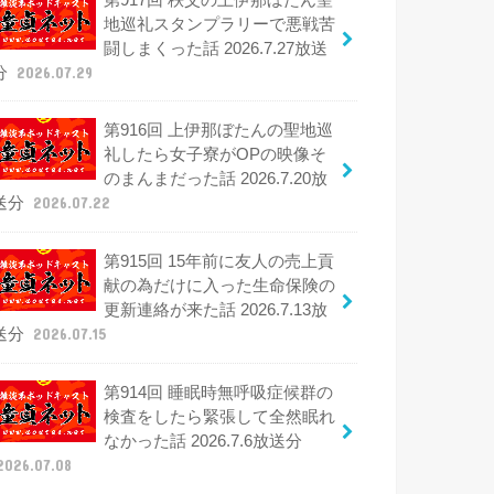
地巡礼スタンプラリーで悪戦苦
闘しまくった話 2026.7.27放送
分
2026.07.29
第916回 上伊那ぼたんの聖地巡
礼したら女子寮がOPの映像そ
のまんまだった話 2026.7.20放
送分
2026.07.22
第915回 15年前に友人の売上貢
献の為だけに入った生命保険の
更新連絡が来た話 2026.7.13放
送分
2026.07.15
第914回 睡眠時無呼吸症候群の
検査をしたら緊張して全然眠れ
なかった話 2026.7.6放送分
2026.07.08