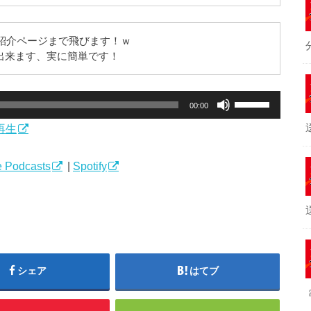
紹介ページまで飛びます！ｗ
録が出来ます、実に簡単です！
ボ
00:00
リ
再生
ュ
ー
ム
 Podcasts
|
Spotify
調
節
に
は
上
下
シェア
はてブ
矢
印