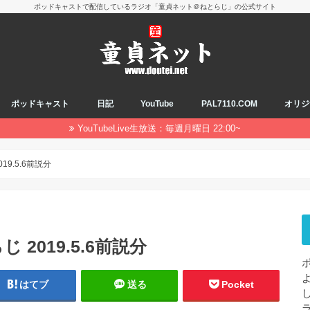
ポッドキャストで配信しているラジオ「童貞ネット＠ねとらじ」の公式サイト
ポッドキャスト
日記
YouTube
PAL7110.COM
オリジ
YouTubeLive生放送：毎週月曜日 22:00~
19.5.6前説分
 2019.5.6前説分
はてブ
送る
Pocket