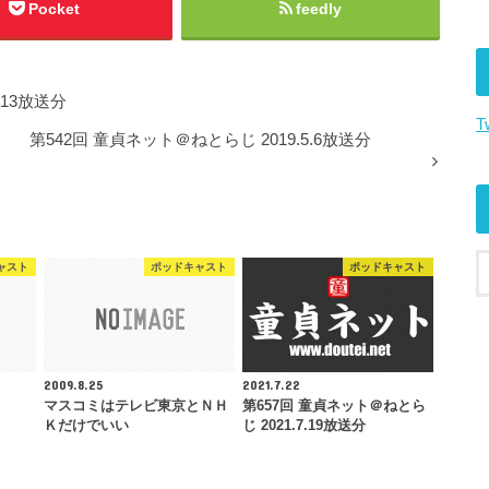
キ
Pocket
feedly
ー
を
使
.13放送分
っ
T
て
第542回 童貞ネット＠ねとらじ 2019.5.6放送分
く
だ
さ
い。
ャスト
ポッドキャスト
ポッドキャスト
2009.8.25
2021.7.22
マスコミはテレビ東京とＮＨ
第657回 童貞ネット＠ねとら
Ｋだけでいい
じ 2021.7.19放送分