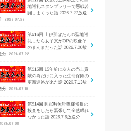
地巡礼スタンプラリーで悪戦苦
闘しまくった話 2026.7.27放送
分
2026.07.29
第916回 上伊那ぼたんの聖地巡
礼したら女子寮がOPの映像そ
のまんまだった話 2026.7.20放
送分
2026.07.22
第915回 15年前に友人の売上貢
献の為だけに入った生命保険の
更新連絡が来た話 2026.7.13放
送分
2026.07.15
第914回 睡眠時無呼吸症候群の
検査をしたら緊張して全然眠れ
なかった話 2026.7.6放送分
2026.07.08