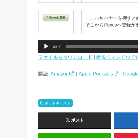
←こっちバナーを押すと
そこからiTunesへ登
音
00:00
声
ファイルをダウンロード
|
新規ウィンドウで
プ
レ
ー
購読:
Amazon
|
Apple Podcasts
|
Google
ヤ
ー
ポッドキャスト
ポスト