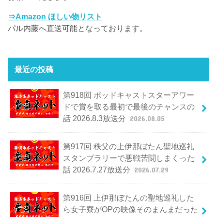
⇒Amazon ほしい物リスト
パル内藤へ直送可能となっております。
最近の投稿
第918回 ポッドキャストスターアワー
ドで賞を取る最初で最後のチャンスの
話 2026.8.3放送分
2026.08.05
第917回 秩父の上伊那ぼたん聖地巡礼
スタンプラリーで悪戦苦闘しまくった
話 2026.7.27放送分
2026.07.29
第916回 上伊那ぼたんの聖地巡礼した
ら女子寮がOPの映像そのまんまだった