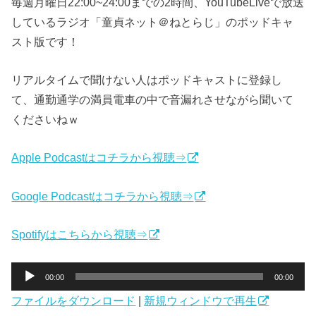
毎週月曜日22:00~24:00までの2時間、YouTubeLiveで放送
しているラジオ「童貞ネット＠ねとらじ」のポッドキャ
スト版です！
リアルタイムで聞けない人はポッドキャストに登録し
て、通勤通学の満員電車の中で音漏れさせながら聞いて
くださいねｗ
Apple Podcastはコチラから視聴⇒
Google Podcastはコチラから視聴⇒
Spotifyはこちらから視聴⇒
音
00:00
00:00
声
ファイルをダウンロード
|
新規ウィンドウで再生
プ