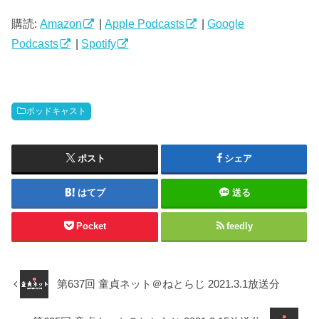
レ
ー
購読:
Amazon
|
Apple Podcasts
|
Google
ヤ
Podcasts
|
Spotify
ー
ポッドキャスト
ポスト
シェア
はてブ
送る
Pocket
feedly
第637回 童貞ネット＠ねとらじ 2021.3.1放送分