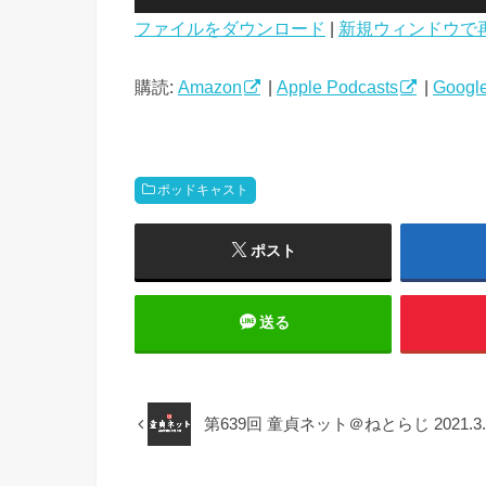
声
ファイルをダウンロード
|
新規ウィンドウで
プ
レ
ー
購読:
Amazon
|
Apple Podcasts
|
Google
ヤ
ー
ポッドキャスト
ポスト
送る
第639回 童貞ネット＠ねとらじ 2021.3