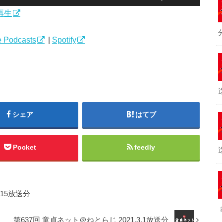
リ
再生
ュ
ー
ム
 Podcasts
|
Spotify
調
節
に
は
上
下
シェア
はてブ
矢
印
キ
Pocket
feedly
ー
を
使
っ
.15放送分
て
く
第637回 童貞ネット＠ねとらじ 2021.3.1放送分