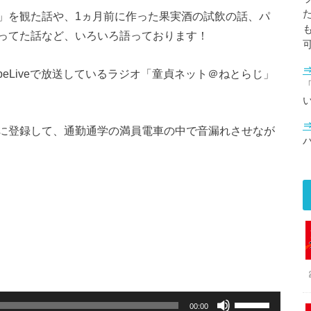
」を観た話や、1ヵ月前に作った果実酒の試飲の話、パ
ってた話など、いろいろ語っております！
uTubeLiveで放送しているラジオ「童貞ネット＠ねとらじ」
「
に登録して、通勤通学の満員電車の中で音漏れさせなが
ボ
00:00