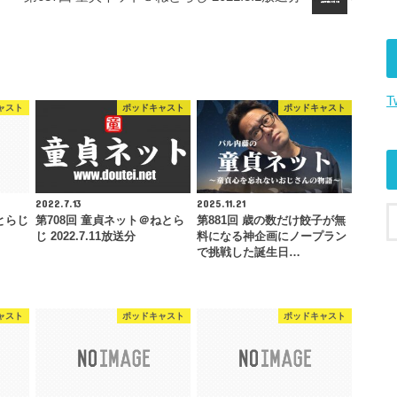
だ
さ
い。
T
ャスト
ポッドキャスト
ポッドキャスト
2022.7.13
2025.11.21
とらじ
第708回 童貞ネット＠ねとら
第881回 歳の数だけ餃子が無
じ 2022.7.11放送分
料になる神企画にノープラン
で挑戦した誕生日…
ャスト
ポッドキャスト
ポッドキャスト