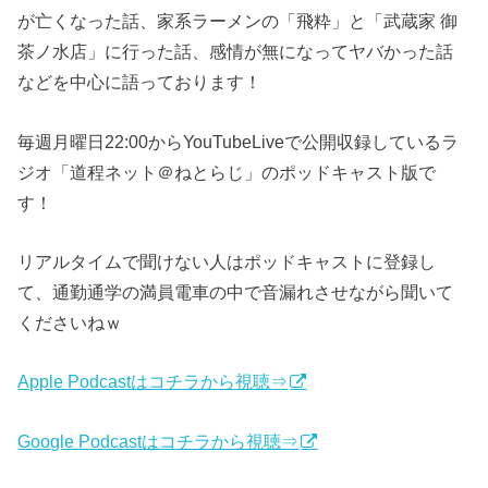
が亡くなった話、家系ラーメンの「飛粋」と「武蔵家 御
茶ノ水店」に行った話、感情が無になってヤバかった話
などを中心に語っております！
毎週月曜日22:00からYouTubeLiveで公開収録しているラ
ジオ「道程ネット＠ねとらじ」のポッドキャスト版で
す！
リアルタイムで聞けない人はポッドキャストに登録し
て、通勤通学の満員電車の中で音漏れさせながら聞いて
くださいねｗ
Apple Podcastはコチラから視聴⇒
Google Podcastはコチラから視聴⇒