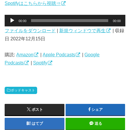
Spotifyはこちらから視聴⇒
音
00:00
00:00
声
ファイルをダウンロード
|
新規ウィンドウで再生
|
収録
プ
日 2022年12月15日
レ
ー
ヤ
購読:
Amazon
|
Apple Podcasts
|
Google
ー
Podcasts
|
Spotify
ポッドキャスト
ポスト
シェア
はてブ
送る