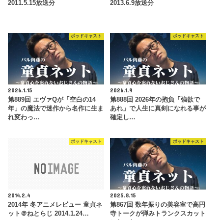
2011.5.15放送分
2013.6.9放送分
ポッドキャスト
ポッドキャスト
2026.1.15
2026.1.9
第889回 エヴァQが「空白の14
第888回 2026年の抱負「強欲で
年」の魔法で迷作から名作に生ま
あれ」で人生に真剣になれる事が
れ変わっ…
確定し…
ポッドキャスト
ポッドキャスト
2014.2.4
2025.8.15
2014年 冬アニメレビュー 童貞ネ
第867回 数年振りの美容室で高円
ット＠ねとらじ 2014.1.24…
寺トークが弾みトランクスカット