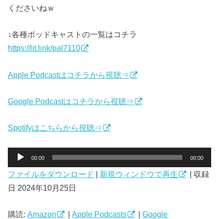
くださいねｗ
↓各種ポッドキャストの一覧はコチラ
https://lit.link/pal7110
Apple Podcastはコチラから視聴⇒
Google Podcastはコチラから視聴⇒
Spotifyはこちらから視聴⇒
音
00:00
00:00
声
ファイルをダウンロード
|
新規ウィンドウで再生
|
収録
プ
日 2024年10月25日
レ
ー
ヤ
購読:
Amazon
|
Apple Podcasts
|
Google