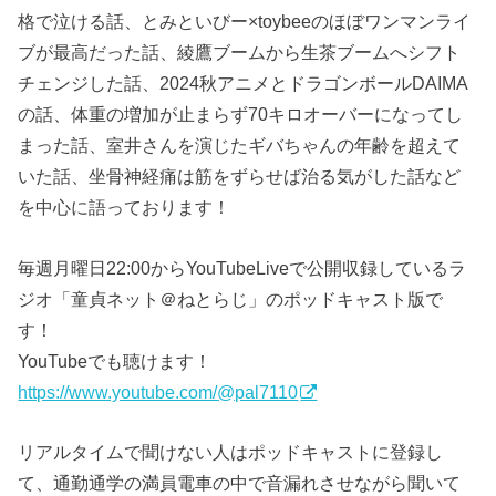
格で泣ける話、とみといびー×toybeeのほぼワンマンライ
ブが最高だった話、綾鷹ブームから生茶ブームへシフト
チェンジした話、2024秋アニメとドラゴンボールDAIMA
の話、体重の増加が止まらず70キロオーバーになってし
まった話、室井さんを演じたギバちゃんの年齢を超えて
いた話、坐骨神経痛は筋をずらせば治る気がした話など
を中心に語っております！
毎週月曜日22:00からYouTubeLiveで公開収録しているラ
ジオ「童貞ネット＠ねとらじ」のポッドキャスト版で
す！
YouTubeでも聴けます！
https://www.youtube.com/@pal7110
リアルタイムで聞けない人はポッドキャストに登録し
て、通勤通学の満員電車の中で音漏れさせながら聞いて