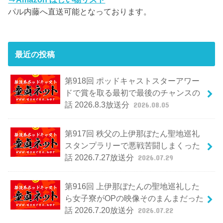
パル内藤へ直送可能となっております。
最近の投稿
第918回 ポッドキャストスターアワー
ドで賞を取る最初で最後のチャンスの
話 2026.8.3放送分
2026.08.05
第917回 秩父の上伊那ぼたん聖地巡礼
スタンプラリーで悪戦苦闘しまくった
話 2026.7.27放送分
2026.07.29
第916回 上伊那ぼたんの聖地巡礼した
ら女子寮がOPの映像そのまんまだった
話 2026.7.20放送分
2026.07.22