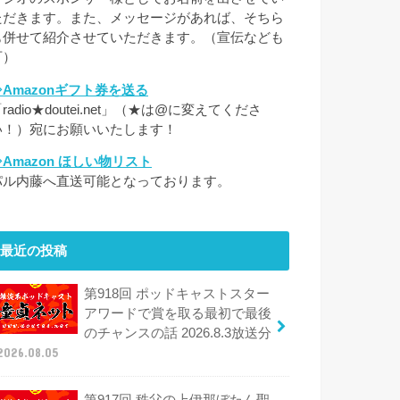
ただきます。また、メッセージがあれば、そちら
も併せて紹介させていただきます。（宣伝なども
可）
⇒Amazonギフト券を送る
radio★doutei.net」（★は@に変えてくださ
い！）宛にお願いいたします！
⇒Amazon ほしい物リスト
パル内藤へ直送可能となっております。
最近の投稿
第918回 ポッドキャストスター
アワードで賞を取る最初で最後
のチャンスの話 2026.8.3放送分
2026.08.05
第917回 秩父の上伊那ぼたん聖