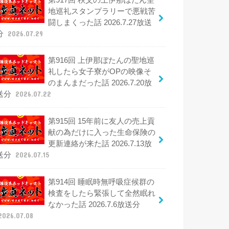
地巡礼スタンプラリーで悪戦苦
闘しまくった話 2026.7.27放送
分
2026.07.29
第916回 上伊那ぼたんの聖地巡
礼したら女子寮がOPの映像そ
のまんまだった話 2026.7.20放
送分
2026.07.22
第915回 15年前に友人の売上貢
献の為だけに入った生命保険の
更新連絡が来た話 2026.7.13放
送分
2026.07.15
第914回 睡眠時無呼吸症候群の
検査をしたら緊張して全然眠れ
なかった話 2026.7.6放送分
2026.07.08