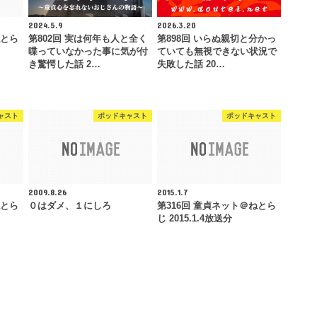
2024.5.9
2026.3.20
ねとら
第802回 実は何年も人と全く
第898回 いらぬ親切と分かっ
喋っていなかった事に気が付
ていても無視できない状況で
き驚愕した話 2…
失敗した話 20…
ャスト
ポッドキャスト
ポッドキャスト
2009.8.26
2015.1.7
ねとら
０はダメ、１にしろ
第316回 童貞ネット＠ねとら
じ 2015.1.4放送分