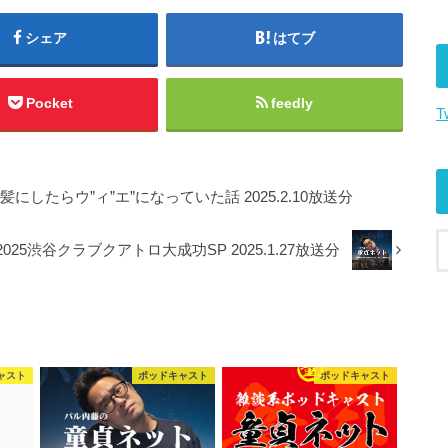
上
下
シェア
はてブ
矢
印
キ
Pocket
feedly
T
ー
を
使
っ
にしたらウ”ィ”エ”になっていた話 2025.2.10放送分
て
く
2025渋谷クラブクアトロ大成功SP 2025.1.27放送分
だ
さ
い。
ャスト
ポッドキャスト
ポッドキャスト