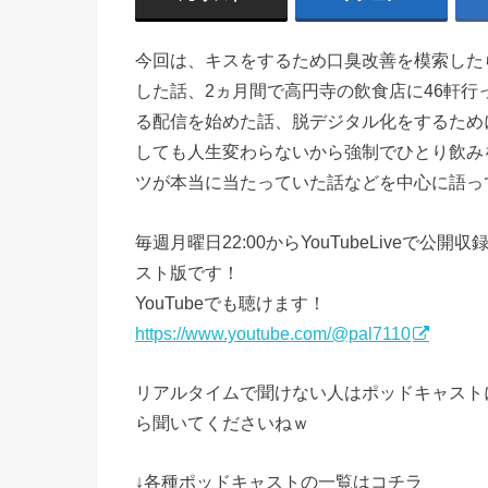
今回は、キスをするため口臭改善を模索した
した話、2ヵ月間で高円寺の飲食店に46軒
る配信を始めた話、脱デジタル化をするためにR
しても人生変わらないから強制でひとり飲み
ツが本当に当たっていた話などを中心に語っ
毎週月曜日22:00からYouTubeLive
スト版です！
YouTubeでも聴けます！
https://www.youtube.com/@pal7110
リアルタイムで聞けない人はポッドキャスト
ら聞いてくださいねｗ
↓各種ポッドキャストの一覧はコチラ