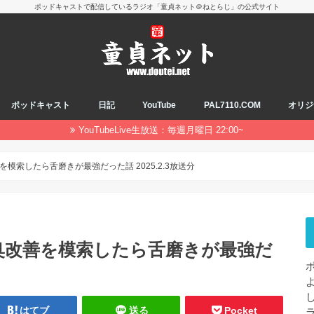
ポッドキャストで配信しているラジオ「童貞ネット＠ねとらじ」の公式サイト
ポッドキャスト
日記
YouTube
PAL7110.COM
オリジ
YouTubeLive生放送：毎週月曜日 22:00~
を模索したら舌磨きが最強だった話 2025.2.3放送分
口臭改善を模索したら舌磨きが最強だ
はてブ
送る
Pocket