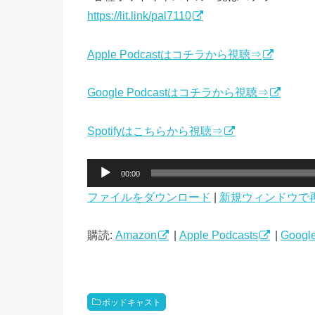
https://lit.link/pal7110
Apple Podcastはコチラから視聴⇒
Google Podcastはコチラから視聴⇒
Spotifyはこちらから視聴⇒
音
00:00
声
ファイルをダウンロード
|
新規ウィンドウで
プ
レ
ー
購読:
Amazon
|
Apple Podcasts
|
Google
ヤ
ー
ポッドキャスト