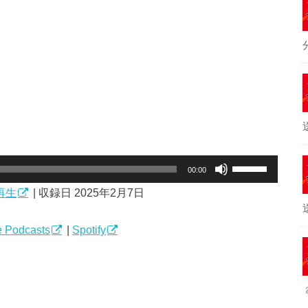
ボ
00:00
リ
再生
|
収録日 2025年2月7日
ュ
ー
ム
 Podcasts
|
Spotify
調
節
に
は