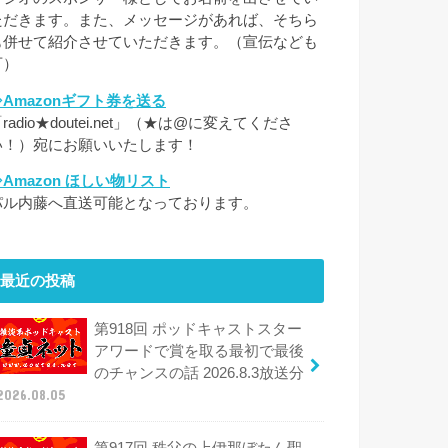
ただきます。また、メッセージがあれば、そちら
も併せて紹介させていただきます。（宣伝なども
可）
⇒Amazonギフト券を送る
radio★doutei.net」（★は@に変えてくださ
い！）宛にお願いいたします！
⇒Amazon ほしい物リスト
パル内藤へ直送可能となっております。
最近の投稿
第918回 ポッドキャストスター
アワードで賞を取る最初で最後
のチャンスの話 2026.8.3放送分
2026.08.05
第917回 秩父の上伊那ぼたん聖