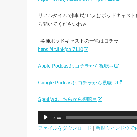
リアルタイムで聞けない人はポッドキャスト
ら聞いてくださいねｗ
↓各種ポッドキャストの一覧はコチラ
https://lit.link/pal7110
Apple Podcastはコチラから視聴⇒
Google Podcastはコチラから視聴⇒
Spotifyはこちらから視聴⇒
音
00:00
声
ファイルをダウンロード
|
新規ウィンドウで
プ
レ