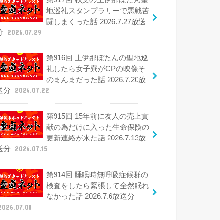
地巡礼スタンプラリーで悪戦苦
闘しまくった話 2026.7.27放送
分
2026.07.29
第916回 上伊那ぼたんの聖地巡
礼したら女子寮がOPの映像そ
のまんまだった話 2026.7.20放
送分
2026.07.22
第915回 15年前に友人の売上貢
献の為だけに入った生命保険の
更新連絡が来た話 2026.7.13放
送分
2026.07.15
第914回 睡眠時無呼吸症候群の
検査をしたら緊張して全然眠れ
なかった話 2026.7.6放送分
2026.07.08