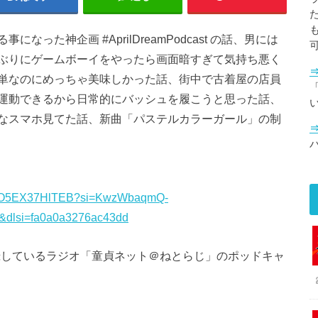
った神企画 #AprilDreamPodcast の話、男には
ぶりにゲームボーイをやったら画面暗すぎて気持ち悪く
単なのにめっちゃ美味しかった話、街中で古着屋の店員
「
運動できるから日常的にバッシュを履こうと思った話、
なスマホ見てた話、新曲「パステルカラーガール」の制
L4pzAO5EX37HlTEB?si=KwzWbaqmQ-
dlsi=fa0a0a3276ac43dd
で公開収録しているラジオ「童貞ネット＠ねとらじ」のポッドキャ