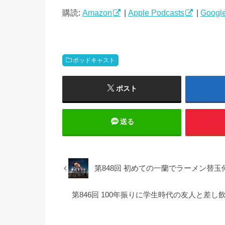
ー
購読:
Amazon
|
Apple Podcasts
|
Google
ヤ
ー
ポッドキャスト
ポスト
送る
第848回 初めての一蘭でラーメン替玉何
第846回 100年振りに学生時代の友人と差し飲