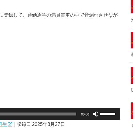
に登録して、通勤通学の満員電車の中で音漏れさせなが
ボ
00:00
リ
再生
|
収録日 2025年3月27日
ュ
ー