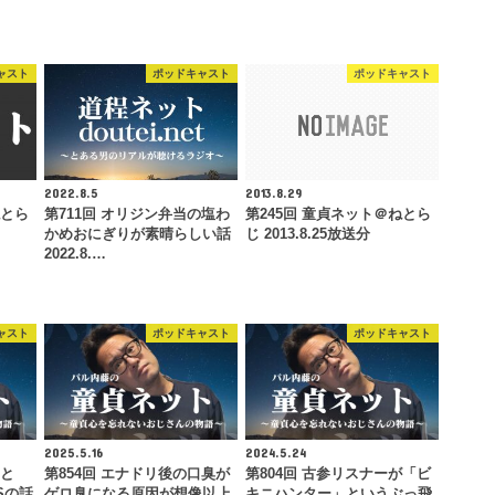
い。
ャスト
ポッドキャスト
ポッドキャスト
2022.8.5
2013.8.29
ねとら
第711回 オリジン弁当の塩わ
第245回 童貞ネット＠ねとら
かめおにぎりが素晴らしい話
じ 2013.8.25放送分
2022.8.…
ャスト
ポッドキャスト
ポッドキャスト
2025.5.16
2024.5.24
ラと
第854回 エナドリ後の口臭が
第804回 古参リスナーが「ビ
Sの話
ゲロ臭になる原因が想像以上
キニハンター」というぶっ飛