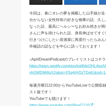
今回は、春にオレの夢を掲載した山手線が走る事にな
分からない女性特有の好きな物事の話、久し
なった話、最高にヘルシーなお好み焼きが簡
さんに声を掛けられた話、身長伸ばせてすぐ
行きつけにしたい居酒屋に再度行ったらみん
作秘話の話などを中心に語っております！
↓AprilDreamPodcastのプレイリストはコチラ
https://open.spotify.com/playlist/6rkiOH
yhGWDMr8sX2g&pi=X5g4rHQzTDqtU&nd=1&
毎週月曜日22:00からYouTubeLive
スト版です！
YouTubeでも聴けます！
https://www.youtube.com/@pal7110