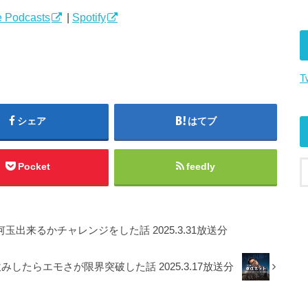
ム
 Podcasts
|
Spotify
調
節
に
T
は
上
下
シェア
はてブ
矢
印
キ
Pocket
feedly
ー
を
使
っ
玉出来るかチャレンジをした話 2025.3.31放送分
て
く
みしたらエモさが限界突破した話 2025.3.17放送分
だ
さ