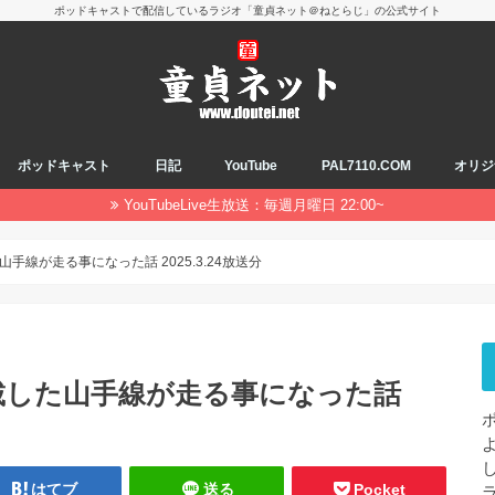
ポッドキャストで配信しているラジオ「童貞ネット＠ねとらじ」の公式サイト
ポッドキャスト
日記
YouTube
PAL7110.COM
オリジ
YouTubeLive生放送：毎週月曜日 22:00~
手線が走る事になった話 2025.3.24放送分
掲載した山手線が走る事になった話
はてブ
送る
Pocket