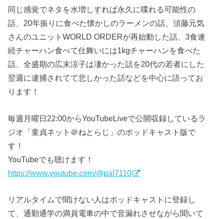
同じ感覚でネタを水増しすれば永久に喋れる可能性の
話、20年振りに食べた懐かしのラーメンの話、須藤元気
さんのユニットWORLD ORDERが再始動した話、3食連
続チャーハン食べて仕舞いには1kgチャーハンを食べた
話、全盛期の広末涼子は凄かった話を20代の若者にした
翌週に逮捕されてて悲しかった話などを中心に語ってお
ります！
毎週月曜日22:00からYouTubeLiveで公開収録しているラ
ジオ「童貞ネット＠ねとらじ」のポッドキャスト版で
す！
YouTubeでも聴けます！
https://www.youtube.com/@pal7110
リアルタイムで聞けない人はポッドキャストに登録し
て、通勤通学の満員電車の中で音漏れさせながら聞いて