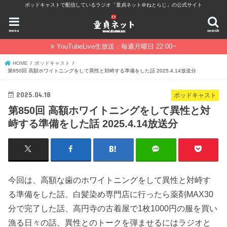
ポッドキャストで配信しているラジオ「童貞ネット＠ねとらじ」の公式サイト
menu
search
YouTubeLive生放送：毎週月曜日 22:00~
HOME
ポッドキャスト
第850回 高額ホワイトニングをして異性と対峙する準備をした話 2025.4.14放送分
2025.04.18
ポッドキャスト
第850回 高額ホワイトニングをして異性と対
峙する準備をした話 2025.4.14放送分
今回は、高額な歯のホワイトニングをして異性と対峙す
る準備をした話、白髪染め専門店に行ったら薬剤MAX30
分で完了した話、高円寺の古着屋で1枚1000円の服を買い
漁る日々の話、異性とのトークを弾ませるにはラジオと