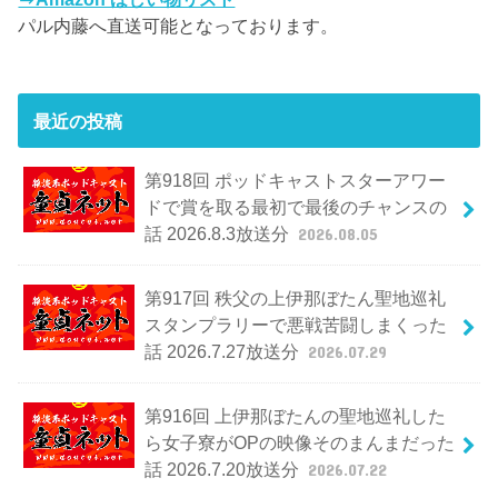
パル内藤へ直送可能となっております。
最近の投稿
第918回 ポッドキャストスターアワー
ドで賞を取る最初で最後のチャンスの
話 2026.8.3放送分
2026.08.05
第917回 秩父の上伊那ぼたん聖地巡礼
スタンプラリーで悪戦苦闘しまくった
話 2026.7.27放送分
2026.07.29
第916回 上伊那ぼたんの聖地巡礼した
ら女子寮がOPの映像そのまんまだった
話 2026.7.20放送分
2026.07.22