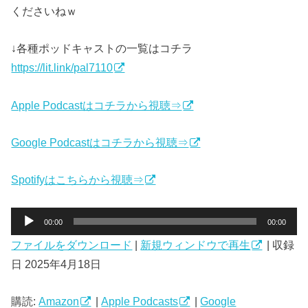
くださいねｗ
↓各種ポッドキャストの一覧はコチラ
https://lit.link/pal7110
Apple Podcastはコチラから視聴⇒
Google Podcastはコチラから視聴⇒
Spotifyはこちらから視聴⇒
音
00:00
00:00
声
ファイルをダウンロード
|
新規ウィンドウで再生
|
収録
プ
日 2025年4月18日
レ
ー
ヤ
購読:
Amazon
|
Apple Podcasts
|
Google