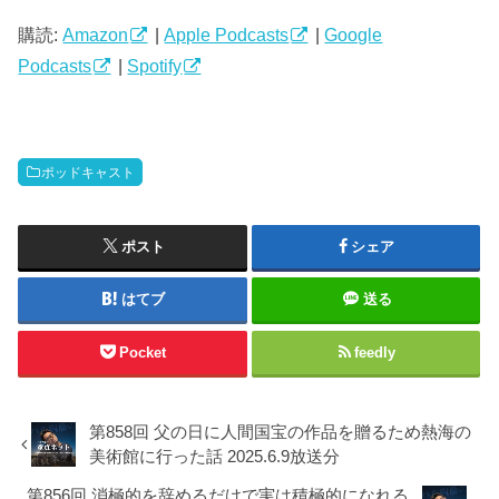
ー
ヤ
購読:
Amazon
|
Apple Podcasts
|
Google
ー
Podcasts
|
Spotify
ポッドキャスト
ポスト
シェア
はてブ
送る
Pocket
feedly
第858回 父の日に人間国宝の作品を贈るため熱海の
美術館に行った話 2025.6.9放送分
第856回 消極的を辞めるだけで実は積極的になれる