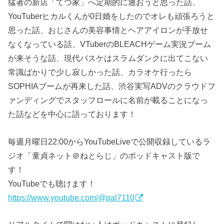
猛者の新店「てつ家」へ定期的に通おうと思った話、
YouTuberヒカルくんが0日婚をしたのでオレも頑張ろうと
思った話、おじさんの美容事情とヘアアイロンが手放せ
なくなっている話、VTuberのBLEACHゲーム実況ブーム
が来そうな話、現代バスケはスラムダンクに出てこない
常識ばかりで少し寂しかった話、カラオケ行ったら
SOPHIAブームが再来した話、渋谷実写ADVのクラウドフ
ァンディングでスタッフロールに名前が載ることになっ
た話などを中心に語っております！
毎週月曜日22:00からYouTubeLiveで公開収録しているラ
ジオ「童貞ネット＠ねとらじ」のポッドキャスト版で
す！
YouTubeでも聴けます！
https://www.youtube.com/@pal7110