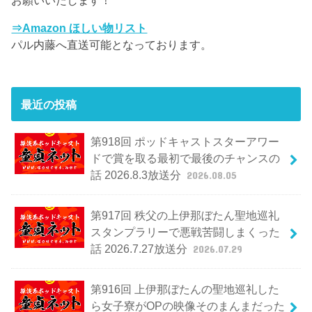
⇒Amazon ほしい物リスト
パル内藤へ直送可能となっております。
最近の投稿
第918回 ポッドキャストスターアワー
ドで賞を取る最初で最後のチャンスの
話 2026.8.3放送分
2026.08.05
第917回 秩父の上伊那ぼたん聖地巡礼
スタンプラリーで悪戦苦闘しまくった
話 2026.7.27放送分
2026.07.29
第916回 上伊那ぼたんの聖地巡礼した
ら女子寮がOPの映像そのまんまだった