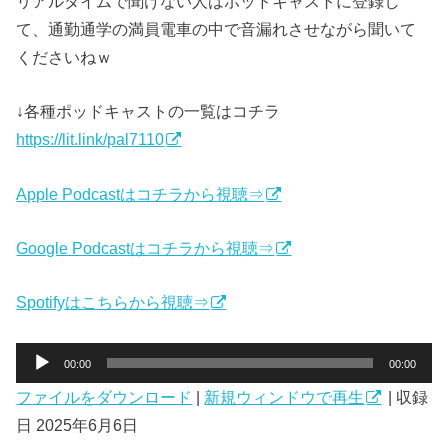
リアルタイムで聞けない人はポッドキャストに登録し
て、通勤通学の満員電車の中で音漏れさせながら聞いて
くださいねｗ
↓各種ポッドキャストの一覧はコチラ
https://lit.link/pal7110
Apple Podcastはコチラから視聴⇒
Google Podcastはコチラから視聴⇒
Spotifyはこちらから視聴⇒
音
00:00
00:00
声
ファイルをダウンロード
|
新規ウィンドウで再生
|
収録
プ
日 2025年6月6日
レ