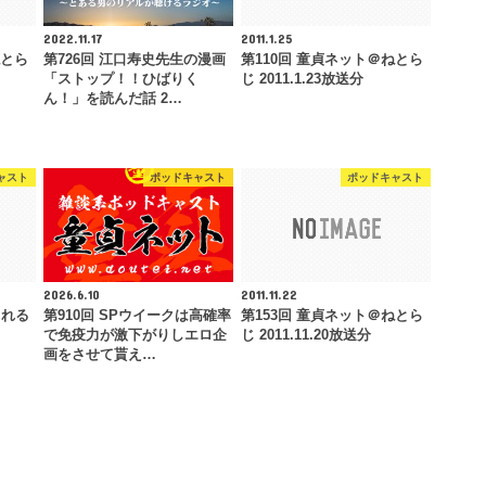
2022.11.17
2011.1.25
ねとら
第726回 江口寿史先生の漫画
第110回 童貞ネット＠ねとら
「ストップ！！ひばりく
じ 2011.1.23放送分
ん！」を読んだ話 2…
ャスト
ポッドキャスト
ポッドキャスト
2026.6.10
2011.11.22
られる
第910回 SPウイークは高確率
第153回 童貞ネット＠ねとら
で免疫力が激下がりしエロ企
じ 2011.11.20放送分
画をさせて貰え…