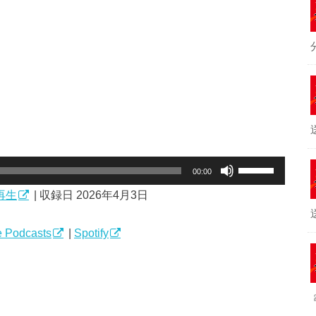
ボ
00:00
リ
再生
|
収録日 2026年4月3日
ュ
ー
ム
 Podcasts
|
Spotify
調
節
に
は