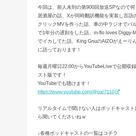
今回は、前人未到の第900回放送SPなので
居酒屋の話、Xが同時翻訳機能を実装し言語の
クリックMVを作った話、車の中ラジオでパ
で1年分の遅刻をした話、m-flo loves Dig
でイカしてた話、King GnuのAIZOが
に語っております！
毎週月曜日22:00からYouTubeLive
スト版です！
YouTubeでも聴けます！
https://www.youtube.com/@pal7110
リアルタイムで聞けない人はポッドキャスト
ら聞いてくださいねｗ
↓各種ポッドキャストの一覧はコチラ