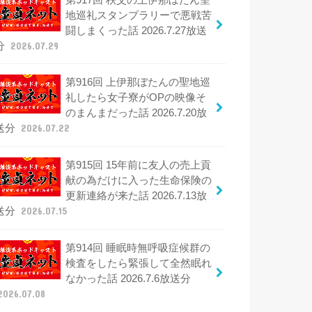
地巡礼スタンプラリーで悪戦苦
闘しまくった話 2026.7.27放送
分
2026.07.29
第916回 上伊那ぼたんの聖地巡
礼したら女子寮がOPの映像そ
のまんまだった話 2026.7.20放
送分
2026.07.22
第915回 15年前に友人の売上貢
献の為だけに入った生命保険の
更新連絡が来た話 2026.7.13放
送分
2026.07.15
第914回 睡眠時無呼吸症候群の
検査をしたら緊張して全然眠れ
なかった話 2026.7.6放送分
2026.07.08