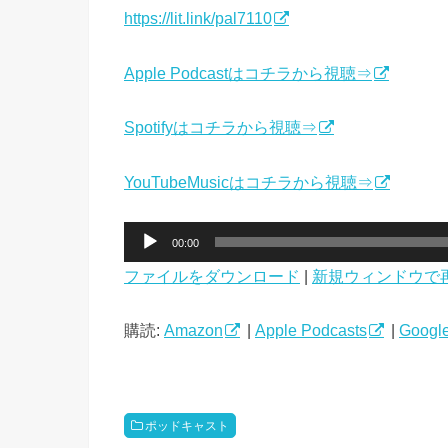
https://lit.link/pal7110
Apple Podcastはコチラから視聴⇒
Spotifyはコチラから視聴⇒
YouTubeMusicはコチラから視聴⇒
音
00:00
声
ファイルをダウンロード
|
新規ウィンドウで
プ
レ
ー
購読:
Amazon
|
Apple Podcasts
|
Google
ヤ
ー
ポッドキャスト