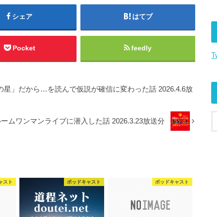
上
下
シェア
はてブ
矢
印
キ
Pocket
feedly
T
ー
を
使
星」だから…を読んで仮説が確信に変わった話 2026.4.6放
っ
て
く
ルームワンマンライブに潜入した話 2026.3.23放送分
だ
さ
い。
ャスト
ポッドキャスト
ポッドキャスト