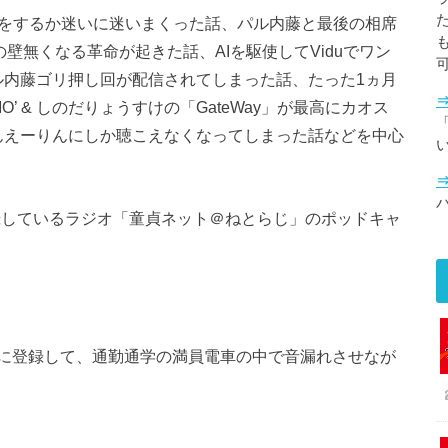
何をするか迷いに迷いまくった話、パル内藤と最後の相席
壁無くなる革命が起きた話、AIを駆使してViduでワン
ル内藤ゴリ押し回が配信されてしまった話、たった1ヵ月
gy-MO’ & しのだりょうすけの「GateWay」が最高にカオス
「
えーりんえーりんにしか聴こえなくなってしまった話などを中心
で公開収録しているラジオ「童貞ネット＠ねとらじ」のポッドキャ
に登録して、通勤通学の満員電車の中で音漏れさせなが