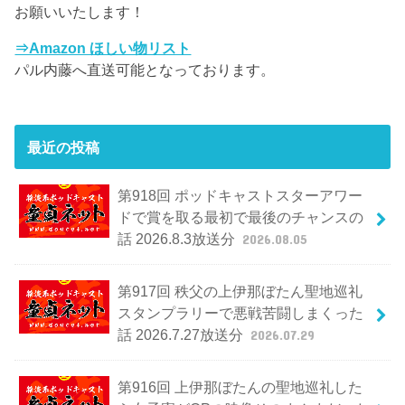
お願いいたします！
⇒Amazon ほしい物リスト
パル内藤へ直送可能となっております。
最近の投稿
第918回 ポッドキャストスターアワー
ドで賞を取る最初で最後のチャンスの
話 2026.8.3放送分
2026.08.05
第917回 秩父の上伊那ぼたん聖地巡礼
スタンプラリーで悪戦苦闘しまくった
話 2026.7.27放送分
2026.07.29
第916回 上伊那ぼたんの聖地巡礼した