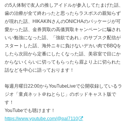
の5人体制で友人の推しアイドルが参入してたまげた話、
歯の治療が全て終わったと思ったらラスボスの親知らず
が現れた話、HIKAKINさんのONICHAのパッケージが可
愛かった話、金券買取の高価買取キャンペーンに騙され
いい勉強になった話、「強欲であれ」のサブスク配信が
スタートした話、海外ニキに負けないデカい肉でBBQを
したら次回から定番にしたくなった話、美容室で目にか
からないくらいに切ってもらったら眉より上に切られた
話などを中心に語っております！
毎週月曜日22:00からYouTubeLiveで公開収録しているラ
ジオ「童貞ネット＠ねとらじ」のポッドキャスト版で
す！
YouTubeでも聴けます！
https://www.youtube.com/@pal7110