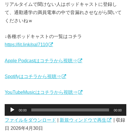
リアルタイムで聞けない人はポッドキャストに登録し
て、通勤通学の満員電車の中で音漏れさせながら聞いて
くださいねｗ
↓各種ポッドキャストの一覧はコチラ
https://lit.link/pal7110
Apple Podcastはコチラから視聴⇒
Spotifyはコチラから視聴⇒
YouTubeMusicはコチラから視聴⇒
音
00:00
00:00
声
ファイルをダウンロード
|
新規ウィンドウで再生
|
収録
プ
日 2026年4月30日
レ