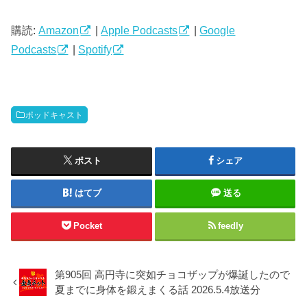
ー
ヤ
購読:
Amazon
|
Apple Podcasts
|
Google
ー
Podcasts
|
Spotify
ポッドキャスト
ポスト
シェア
はてブ
送る
Pocket
feedly
第905回 高円寺に突如チョコザップが爆誕したので
夏までに身体を鍛えまくる話 2026.5.4放送分