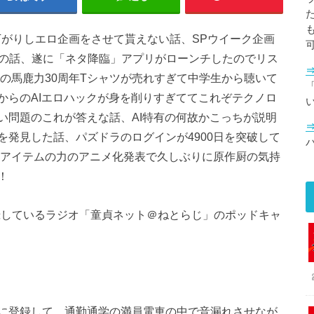
下がりしエロ企画をさせて貰えない話、SPウイーク企画
ンの話、遂に「ネタ降臨」アプリがローンチしたのでリス
の馬鹿力30周年Tシャツが売れすぎて中学生から聴いて
「
からのAIエロハックが身を削りすぎててこれぞテクノロ
い問題のこれが答えな話、AI特有の何故かこっちが説明
発見した話、パズドラのログインが4900日を突破して
 アイテムの力のアニメ化発表で久しぶりに原作厨の気持
！
で公開収録しているラジオ「童貞ネット＠ねとらじ」のポッドキャ
に登録して、通勤通学の満員電車の中で音漏れさせなが