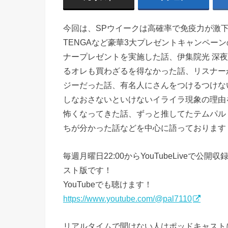
今回は、SPウイークは高確率で免疫力が激
TENGAなど豪華3大プレゼントキャンペー
ナープレゼントを実施した話、伊集院光 深夜
るオレも買わざるを得なかった話、リスナー
ジーだった話、有名人にさんをつけるつけな
しなおさないといけないイライラ現象の理由を
怖くなってきた話、ずっと推してたテムパル
ちが分かった話などを中心に語っております
毎週月曜日22:00からYouTubeLive
スト版です！
YouTubeでも聴けます！
https://www.youtube.com/@pal7110
リアルタイムで聞けない人はポッドキャスト