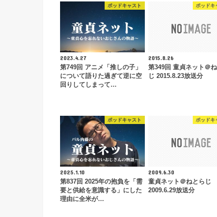
ポッドキャスト
ポッドキ
2023.4.27
2015.8.26
第749回 アニメ「推しの子」
第349回 童貞ネット＠
について語りた過ぎて逆に空
じ 2015.8.23放送分
回りしてしまって…
ポッドキャスト
ポッドキ
2025.1.10
2009.6.30
第837回 2025年の抱負を「需
童貞ネット＠ねとらじ
要と供給を意識する」にした
2009.6.29放送分
理由に全米が…