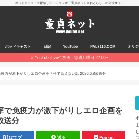
ポッドキャストで配信しているラジオ「童貞ネット＠ねとらじ」の公式サイト
ポッドキャスト
日記
YouTube
PAL7110.COM
オリジ
YouTubeLive生放送：毎週月曜日 22:00~
免疫力が激下がりしエロ企画をさせて貰えない話 2026.6.8放送分
高確率で免疫力が激下がりしエロ企画を
8放送分
はてブ
送る
Pocket