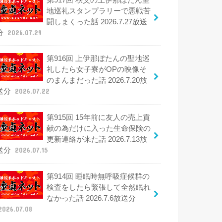
地巡礼スタンプラリーで悪戦苦
闘しまくった話 2026.7.27放送
分
2026.07.29
第916回 上伊那ぼたんの聖地巡
礼したら女子寮がOPの映像そ
のまんまだった話 2026.7.20放
送分
2026.07.22
第915回 15年前に友人の売上貢
献の為だけに入った生命保険の
更新連絡が来た話 2026.7.13放
送分
2026.07.15
第914回 睡眠時無呼吸症候群の
検査をしたら緊張して全然眠れ
なかった話 2026.7.6放送分
2026.07.08