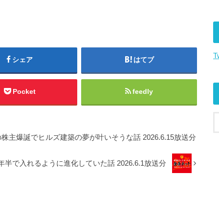
節
に
は
上
下
T
シェア
はてブ
矢
印
キ
Pocket
feedly
ー
を
使
っ
株主爆誕でヒルズ建築の夢が叶いそうな話 2026.6.15放送分
て
く
半で入れるように進化していた話 2026.6.1放送分
だ
さ
い。