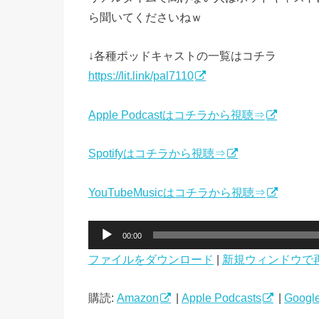
ら聞いてくださいねｗ
↓各種ポッドキャストの一覧はコチラ
https://lit.link/pal7110
Apple Podcastはコチラから視聴⇒
Spotifyはコチラから視聴⇒
YouTubeMusicはコチラから視聴⇒
音
00:00
声
ファイルをダウンロード
|
新規ウィンドウで
プ
レ
ー
購読:
Amazon
|
Apple Podcasts
|
Google
ヤ