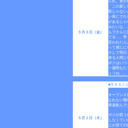
られ、胃が
「この新し
取じゃない
い前にでた
があるじゃ
みたいな…
んでさらに
５月３日（金）
てる…、早
言われたら
って感じに
そして明日
来る人間に
ボクはいつ
一週間もた
ょうね…。
■生きると
オープン２
なれない職
胃薬飲んで
ボクが思う
５月２日（木）
しなくてい
上が居ての