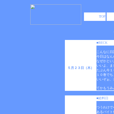
T
OP
■BECK
こんなに日
今日はなん
なぜかとい
いいよ、ま
５月２３日（木）
たぶん今１
１０巻でち
いいぞぉ、
てかもうみ
■給料日
つうわけで
あるバイト