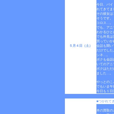
今日、バイ
れてきてま
その彼女は
そうです。
コロス…。
でも、アニ
わかるひと
でも外見は
買っていか
５月４日（土）
会話も聞い
だけでした
シネ…。
ボクも会話
いてのアニ
ボクはただ
ました…。
やっとのこ
でもいま午
今日も１日
■つかれて
本の買取の