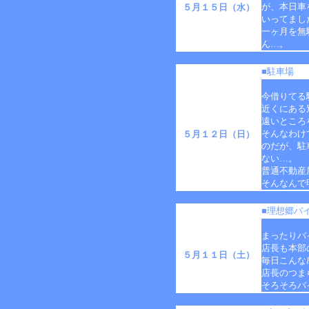
が、本日車
５月１５日（水）
いってまし
一ヶ月を無
ん…。
■駐車場
今借りてる
近くにある
遠いところ
そんなわけ
５月１２日（日）
のだが、駐
ない…。
普通不動産
そんなんで
■理想郷バ
まったりバ
店長も本部
５月１１日（土）
毎日こんな
店長のつま
そろそろバ