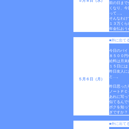
５月８日（水）
前の日まで
くなり、今
って…。
そんなわけ
１３万くら
年金払おう
■外に出て
今日のバイ
８５００円
給料は月末
１５日には
昨日友人に
と…。
５月６日（月）
昨日思った
ノートＰＣ
あれに写っ
似てるんで
ボクを知っ
ぎですか？
■外に出て