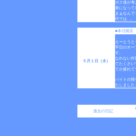
ボク達が考
者になって
まぁなんで
代では…。
■本日開店
えーとうと
平日のオー
す。
なれない作
５月１日（水）
てたくさい
てか疲れて
バイトの帰
たしました
過去の日記