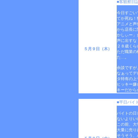
■客観察日
今日すごい
てか死ね！
アニメと声
から店長に
かしぃー」
声に出すな
２８歳くら
５月９日（木）
ただ職業の
た…。
余談ですが
なぁってデ
タ特有の上
ヒッキー嫌
キーだから
■平日バイト
バイトの日
ないよりい
この前、大
大量に売り
そうそう、