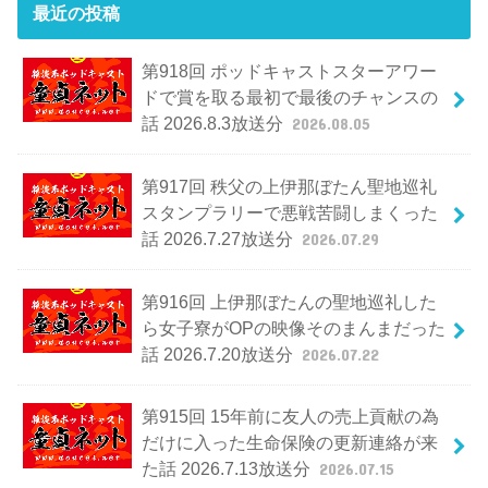
最近の投稿
第918回 ポッドキャストスターアワー
ドで賞を取る最初で最後のチャンスの
話 2026.8.3放送分
2026.08.05
第917回 秩父の上伊那ぼたん聖地巡礼
スタンプラリーで悪戦苦闘しまくった
話 2026.7.27放送分
2026.07.29
第916回 上伊那ぼたんの聖地巡礼した
ら女子寮がOPの映像そのまんまだった
話 2026.7.20放送分
2026.07.22
第915回 15年前に友人の売上貢献の為
だけに入った生命保険の更新連絡が来
た話 2026.7.13放送分
2026.07.15