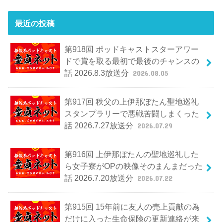
最近の投稿
第918回 ポッドキャストスターアワー
ドで賞を取る最初で最後のチャンスの
話 2026.8.3放送分
2026.08.05
第917回 秩父の上伊那ぼたん聖地巡礼
スタンプラリーで悪戦苦闘しまくった
話 2026.7.27放送分
2026.07.29
第916回 上伊那ぼたんの聖地巡礼した
ら女子寮がOPの映像そのまんまだった
話 2026.7.20放送分
2026.07.22
第915回 15年前に友人の売上貢献の為
だけに入った生命保険の更新連絡が来