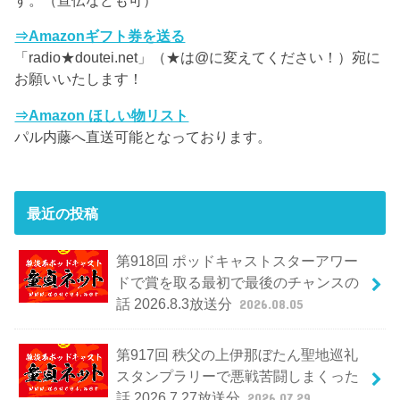
⇒Amazonギフト券を送る
「radio★doutei.net」（★は@に変えてください！）宛に
お願いいたします！
⇒Amazon ほしい物リスト
パル内藤へ直送可能となっております。
最近の投稿
第918回 ポッドキャストスターアワー
ドで賞を取る最初で最後のチャンスの
話 2026.8.3放送分
2026.08.05
第917回 秩父の上伊那ぼたん聖地巡礼
スタンプラリーで悪戦苦闘しまくった
話 2026.7.27放送分
2026.07.29