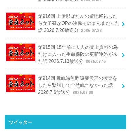
第916回 上伊那ぼたんの聖地巡礼した
ら女子寮がOPの映像そのまんまだった
話 2026.7.20放送分
2026.07.22
第915回 15年前に友人の売上貢献の為
だけに入った生命保険の更新連絡が来
た話 2026.7.13放送分
2026.07.15
第914回 睡眠時無呼吸症候群の検査を
したら緊張して全然眠れなかった話
2026.7.6放送分
2026.07.08
ツイッター