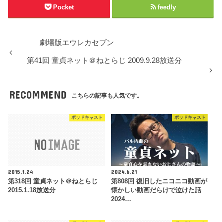
Pocket
feedly
劇場版エウレカセブン
第41回 童貞ネット＠ねとらじ 2009.9.28放送分
RECOMMEND
こちらの記事も人気です。
ポッドキャスト
ポッドキャスト
2015.1.24
2024.6.21
第318回 童貞ネット＠ねとらじ
第808回 復旧したニコニコ動画が
2015.1.18放送分
懐かしい動画だらけで泣けた話
2024…