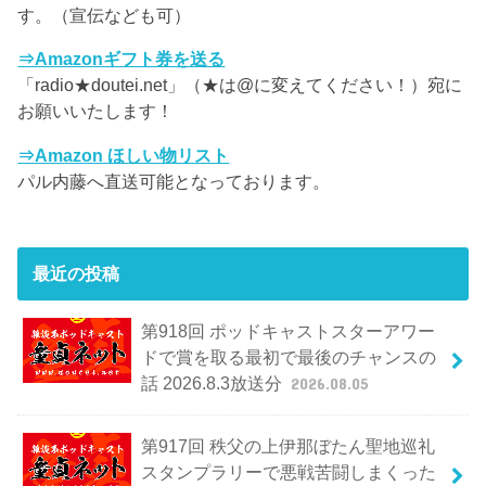
す。（宣伝なども可）
⇒Amazonギフト券を送る
「radio★doutei.net」（★は@に変えてください！）宛に
お願いいたします！
⇒Amazon ほしい物リスト
パル内藤へ直送可能となっております。
最近の投稿
第918回 ポッドキャストスターアワー
ドで賞を取る最初で最後のチャンスの
話 2026.8.3放送分
2026.08.05
第917回 秩父の上伊那ぼたん聖地巡礼
スタンプラリーで悪戦苦闘しまくった