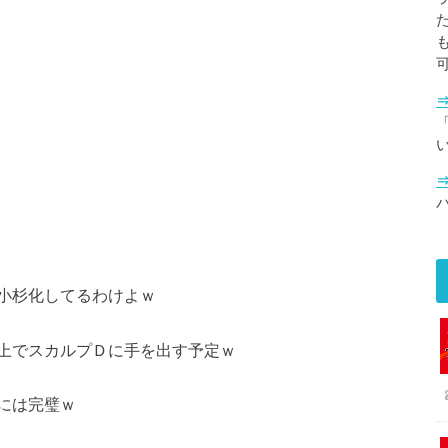
「
小杉化してるわけよｗ
上でスカルプＤに手を出す予定ｗ
には完璧ｗ