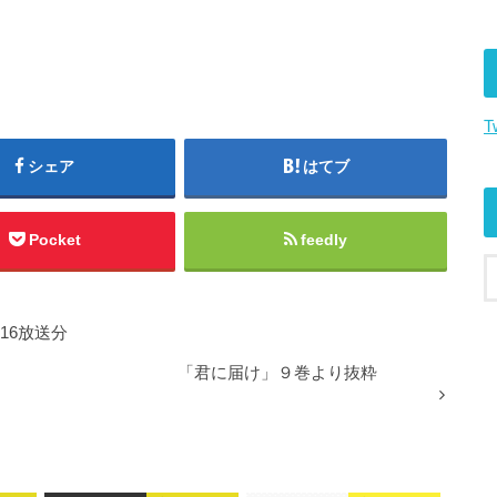
T
シェア
はてブ
Pocket
feedly
.16放送分
「君に届け」９巻より抜粋