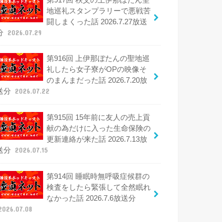
地巡礼スタンプラリーで悪戦苦
闘しまくった話 2026.7.27放送
分
2026.07.29
第916回 上伊那ぼたんの聖地巡
礼したら女子寮がOPの映像そ
のまんまだった話 2026.7.20放
送分
2026.07.22
第915回 15年前に友人の売上貢
献の為だけに入った生命保険の
更新連絡が来た話 2026.7.13放
送分
2026.07.15
第914回 睡眠時無呼吸症候群の
検査をしたら緊張して全然眠れ
なかった話 2026.7.6放送分
2026.07.08