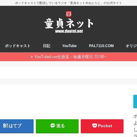
ポッドキャストで配信しているラジオ「童貞ネット＠ねとらじ」の公式サイト
ポッドキャスト
日記
YouTube
PAL7110.COM
オリジ
YouTubeLive生放送：毎週月曜日 22:00~
はてブ
送る
Pocket