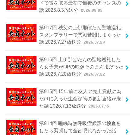
ドで賞を取る最初で最後のチャンスの
話 2026.8.3放送分
2026.08.05
第917回 秩父の上伊那ぼたん聖地巡礼
スタンプラリーで悪戦苦闘しまくった
話 2026.7.27放送分
2026.07.29
第916回 上伊那ぼたんの聖地巡礼した
ら女子寮がOPの映像そのまんまだった
話 2026.7.20放送分
2026.07.22
第915回 15年前に友人の売上貢献の為
だけに入った生命保険の更新連絡が来
た話 2026.7.13放送分
2026.07.15
第914回 睡眠時無呼吸症候群の検査を
したら緊張して全然眠れなかった話