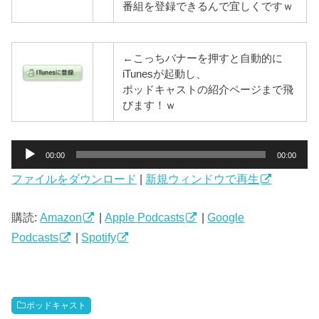
番組を登録できるんで宜しくですｗ
←こっちバナーを押すと自動的に
iTunesが起動し、
ポッドキャストの紹介ページまで飛
びます！ｗ
音
00:00
00:00
声
ファイルをダウンロード
|
新規ウィンドウで再生
プ
レ
ー
購読:
Amazon
|
Apple Podcasts
|
Google
ヤ
Podcasts
|
Spotify
ー
ポッドキャスト