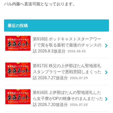
パル内藤へ直送可能となっております。
最近の投稿
第918回 ポッドキャストスターアワー
ドで賞を取る最初で最後のチャンスの
話 2026.8.3放送分
2026.08.05
第917回 秩父の上伊那ぼたん聖地巡礼
スタンプラリーで悪戦苦闘しまくった
話 2026.7.27放送分
2026.07.29
第916回 上伊那ぼたんの聖地巡礼した
ら女子寮がOPの映像そのまんまだった
話 2026.7.20放送分
2026.07.22