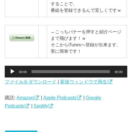
することで、
番組を登録できるんで宜しくですｗ
←こっちバナーを押すと紹介ページ
まで飛びます！ｗ
そこからiTunesへ登録が出来ます、
実に簡単です！
音
00:00
00:00
声
ファイルをダウンロード
|
新規ウィンドウで再生
プ
レ
ー
購読:
Amazon
|
Apple Podcasts
|
Google
ヤ
Podcasts
|
Spotify
ー