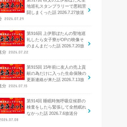
地巡礼スタンプラリーで悪戦苦
闘しまくった話 2026.7.27放送
分
2026.07.29
第916回 上伊那ぼたんの聖地巡
礼したら女子寮がOPの映像そ
のまんまだった話 2026.7.20放
送分
2026.07.22
第915回 15年前に友人の売上貢
献の為だけに入った生命保険の
更新連絡が来た話 2026.7.13放
送分
2026.07.15
第914回 睡眠時無呼吸症候群の
検査をしたら緊張して全然眠れ
なかった話 2026.7.6放送分
2026.07.08