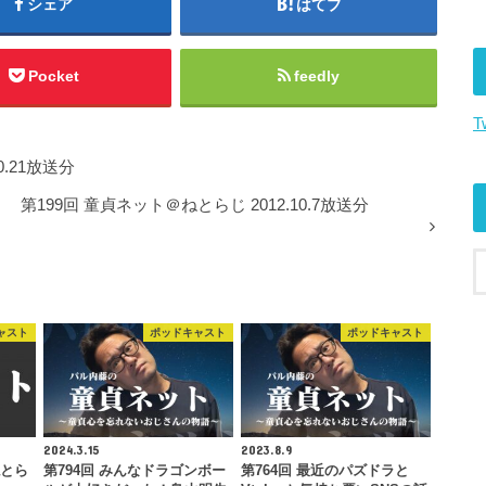
シェア
はてブ
矢
印
キ
Pocket
feedly
ー
T
を
使
0.21放送分
っ
て
第199回 童貞ネット＠ねとらじ 2012.10.7放送分
く
だ
さ
い。
ャスト
ポッドキャスト
ポッドキャスト
2024.3.15
2023.8.9
ねとら
第794回 みんなドラゴンボー
第764回 最近のパズドラと