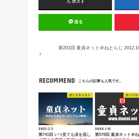
ポスト
送る
第201回 童貞ネット＠ねとらじ 2012.1
RECOMMEND
こちらの記事も人気です。
ポッドキャスト
ポッドキ
2023.3.3
2020.1.15
第741回 いつ見ても涙を流し
第578回 童貞ネット＠