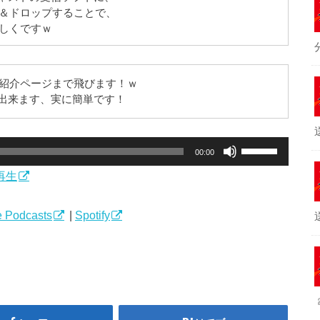
＆ドロップすることで、
しくですｗ
紹介ページまで飛びます！ｗ
録が出来ます、実に簡単です！
ボ
00:00
リ
再生
ュ
ー
ム
 Podcasts
|
Spotify
調
節
に
は
上
下