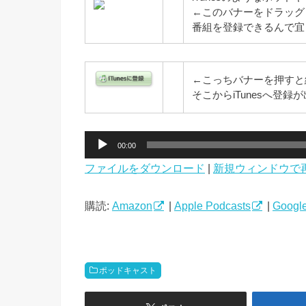
←このバナーをドラッグ
番組を登録できるんで宜
←こっちバナーを押すと
そこからiTunesへ登
音
00:00
声
ファイルをダウンロード
|
新規ウィンドウで
プ
レ
ー
購読:
Amazon
|
Apple Podcasts
|
Google
ヤ
ー
ポッドキャスト