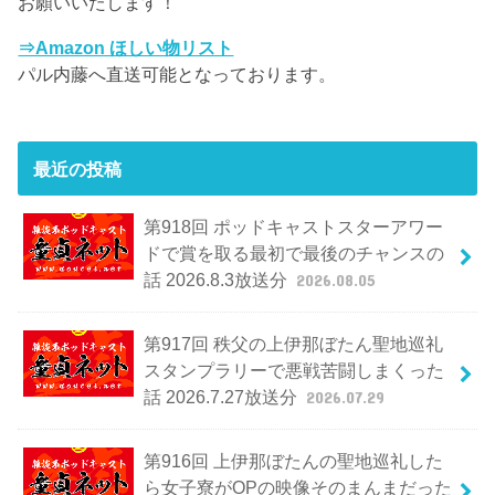
お願いいたします！
⇒Amazon ほしい物リスト
パル内藤へ直送可能となっております。
最近の投稿
第918回 ポッドキャストスターアワー
ドで賞を取る最初で最後のチャンスの
話 2026.8.3放送分
2026.08.05
第917回 秩父の上伊那ぼたん聖地巡礼
スタンプラリーで悪戦苦闘しまくった
話 2026.7.27放送分
2026.07.29
第916回 上伊那ぼたんの聖地巡礼した
ら女子寮がOPの映像そのまんまだった