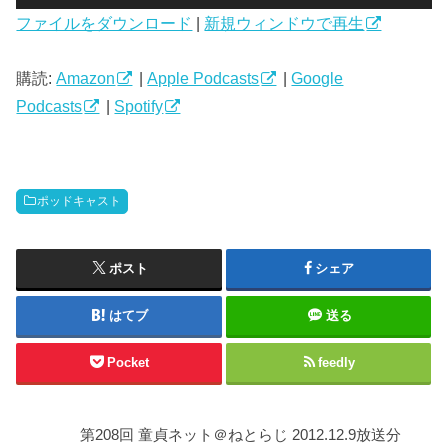
声
ファイルをダウンロード
|
新規ウィンドウで再生
プ
レ
ー
購読:
Amazon
|
Apple Podcasts
|
Google
ヤ
Podcasts
|
Spotify
ー
ポッドキャスト
ポスト
シェア
はてブ
送る
Pocket
feedly
第208回 童貞ネット＠ねとらじ 2012.12.9放送分