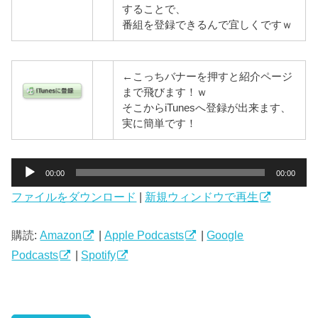
することで、
番組を登録できるんで宜しくですｗ
←こっちバナーを押すと紹介ページ
まで飛びます！ｗ
そこからiTunesへ登録が出来ます、
実に簡単です！
音
00:00
00:00
声
ファイルをダウンロード
|
新規ウィンドウで再生
プ
レ
ー
購読:
Amazon
|
Apple Podcasts
|
Google
ヤ
Podcasts
|
Spotify
ー