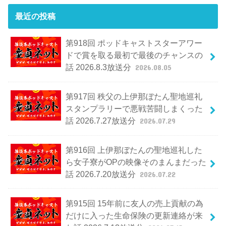
最近の投稿
第918回 ポッドキャストスターアワー
ドで賞を取る最初で最後のチャンスの
話 2026.8.3放送分
2026.08.05
第917回 秩父の上伊那ぼたん聖地巡礼
スタンプラリーで悪戦苦闘しまくった
話 2026.7.27放送分
2026.07.29
第916回 上伊那ぼたんの聖地巡礼した
ら女子寮がOPの映像そのまんまだった
話 2026.7.20放送分
2026.07.22
第915回 15年前に友人の売上貢献の為
だけに入った生命保険の更新連絡が来