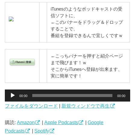
iTunesのようなポッドキャストの受
信ソフトに、
←このバナーをドラッグ＆ドロップ
することで、
番組を登録できるんで宜しくですｗ
←こっちバナーを押すと紹介ページ
まで飛びます！ｗ
そこからiTunesへ登録が出来ます、
実に簡単です！
音
00:00
00:00
声
ファイルをダウンロード
|
新規ウィンドウで再生
プ
レ
ー
購読:
Amazon
|
Apple Podcasts
|
Google
ヤ
Podcasts
|
Spotify