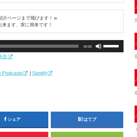
紹介ページまで飛びます！ｗ
録が出来ます、実に簡単です！
ボ
00:00
リ
再生
ュ
ー
ム
 Podcasts
|
Spotify
調
節
に
は
上
下
シェア
はてブ
矢
印