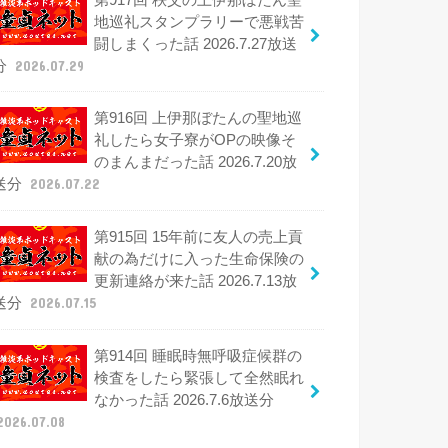
地巡礼スタンプラリーで悪戦苦
闘しまくった話 2026.7.27放送
分
2026.07.29
第916回 上伊那ぼたんの聖地巡
礼したら女子寮がOPの映像そ
のまんまだった話 2026.7.20放
送分
2026.07.22
第915回 15年前に友人の売上貢
献の為だけに入った生命保険の
更新連絡が来た話 2026.7.13放
送分
2026.07.15
第914回 睡眠時無呼吸症候群の
検査をしたら緊張して全然眠れ
なかった話 2026.7.6放送分
2026.07.08