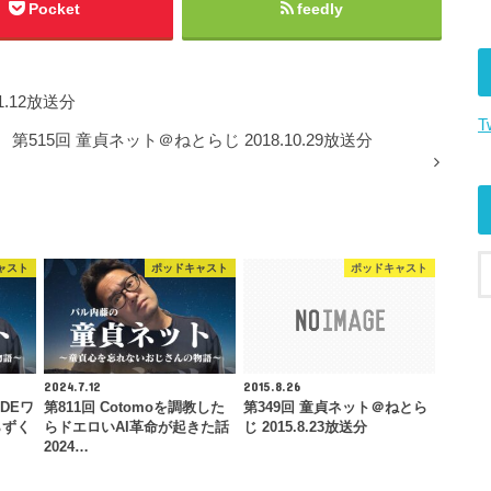
キ
Pocket
feedly
ー
を
使
1.12放送分
っ
T
て
第515回 童貞ネット＠ねとらじ 2018.10.29放送分
く
だ
さ
い。
ャスト
ポッドキャスト
ポッドキャスト
2024.7.12
2015.8.26
DEワ
第811回 Cotomoを調教した
第349回 童貞ネット＠ねとら
らずく
らドエロいAI革命が起きた話
じ 2015.8.23放送分
2024…