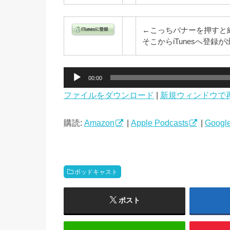
←こっちバナーを押すと
そこからiTunesへ登
音
00:00
声
ファイルをダウンロード
|
新規ウィンドウで
プ
レ
ー
購読:
Amazon
|
Apple Podcasts
|
Google
ヤ
ー
ポッドキャスト
ポスト