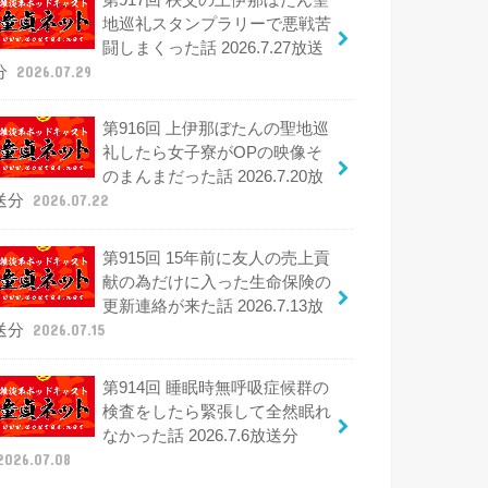
地巡礼スタンプラリーで悪戦苦
闘しまくった話 2026.7.27放送
分
2026.07.29
第916回 上伊那ぼたんの聖地巡
礼したら女子寮がOPの映像そ
のまんまだった話 2026.7.20放
送分
2026.07.22
第915回 15年前に友人の売上貢
献の為だけに入った生命保険の
更新連絡が来た話 2026.7.13放
送分
2026.07.15
第914回 睡眠時無呼吸症候群の
検査をしたら緊張して全然眠れ
なかった話 2026.7.6放送分
2026.07.08