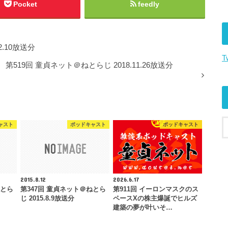
キ
Pocket
feedly
ー
を
使
2.10放送分
っ
T
て
第519回 童貞ネット＠ねとらじ 2018.11.26放送分
く
だ
さ
い。
ャスト
ポッドキャスト
ポッドキャスト
2015.8.12
2026.6.17
ねとら
第347回 童貞ネット＠ねとら
第911回 イーロンマスクのス
じ 2015.8.9放送分
ペースXの株主爆誕でヒルズ
建築の夢が叶いそ…