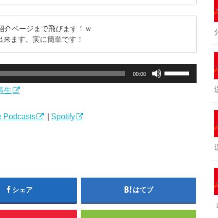
紹介ページまで飛びます！ｗ
録が出来ます、実に簡単です！
ボ
00:00
リ
再生
ュ
ー
ム
 Podcasts
|
Spotify
調
節
に
は
上
下
シェア
はてブ
矢
印