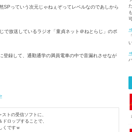
全然SPっていう次元じゃねぇぞってレベルなのであしから
、ねとらじで放送しているラジオ「童貞ネット＠ねとらじ」のポ
「
に登録して、通勤通学の満員電車の中で音漏れさせなが
>
キャストの受信ソフトに、
＆ドロップすることで、
しくですｗ