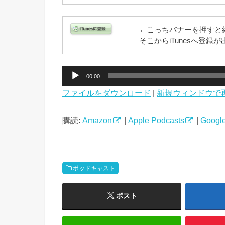
←こっちバナーを押すと
そこからiTunesへ登
音
00:00
声
ファイルをダウンロード
|
新規ウィンドウで
プ
レ
ー
購読:
Amazon
|
Apple Podcasts
|
Google
ヤ
ー
ポッドキャスト
ポスト