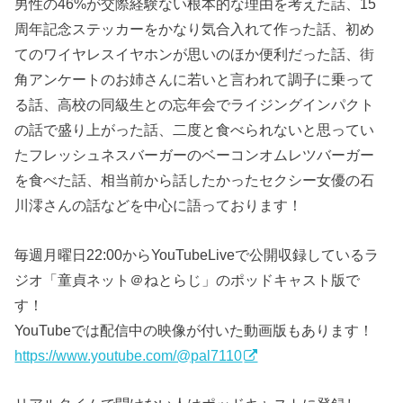
男性の46%が交際経験ない根本的な理由を考えた話、15
周年記念ステッカーをかなり気合入れて作った話、初め
てのワイヤレスイヤホンが思いのほか便利だった話、街
角アンケートのお姉さんに若いと言われて調子に乗って
る話、高校の同級生との忘年会でライジングインパクト
の話で盛り上がった話、二度と食べられないと思ってい
たフレッシュネスバーガーのベーコンオムレツバーガー
を食べた話、相当前から話したかったセクシー女優の石
川澪さんの話などを中心に語っております！
毎週月曜日22:00からYouTubeLiveで公開収録しているラ
ジオ「童貞ネット＠ねとらじ」のポッドキャスト版で
す！
YouTubeでは配信中の映像が付いた動画版もあります！
https://www.youtube.com/@pal7110