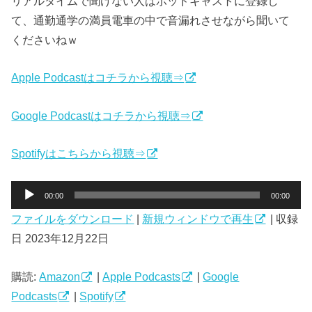
リアルタイムで聞けない人はポッドキャストに登録し
て、通勤通学の満員電車の中で音漏れさせながら聞いて
くださいねｗ
Apple Podcastはコチラから視聴⇒
Google Podcastはコチラから視聴⇒
Spotifyはこちらから視聴⇒
音
00:00
00:00
声
ファイルをダウンロード
|
新規ウィンドウで再生
|
収録
プ
日 2023年12月22日
レ
ー
ヤ
購読:
Amazon
|
Apple Podcasts
|
Google
ー
Podcasts
|
Spotify