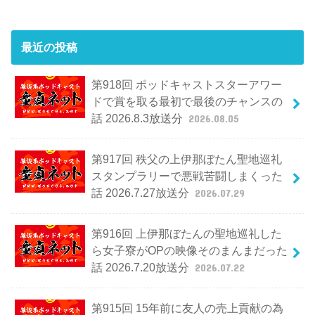
最近の投稿
第918回 ポッドキャストスターアワー
ドで賞を取る最初で最後のチャンスの
話 2026.8.3放送分
2026.08.05
第917回 秩父の上伊那ぼたん聖地巡礼
スタンプラリーで悪戦苦闘しまくった
話 2026.7.27放送分
2026.07.29
第916回 上伊那ぼたんの聖地巡礼した
ら女子寮がOPの映像そのまんまだった
話 2026.7.20放送分
2026.07.22
第915回 15年前に友人の売上貢献の為