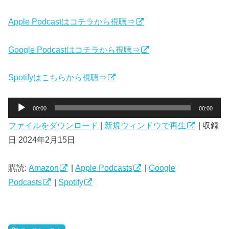
Apple Podcastはコチラから視聴⇒
Google Podcastはコチラから視聴⇒
Spotifyはこちらから視聴⇒
音
00:00
00:00
声
ファイルをダウンロード
|
新規ウィンドウで再生
|
収録
プ
日 2024年2月15日
レ
ー
ヤ
購読:
Amazon
|
Apple Podcasts
|
Google
ー
Podcasts
|
Spotify