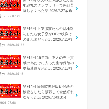
地巡礼スタンプラリーで悪戦苦
闘しまくった話 2026.7.27放送
分
2026.07.29
第916回 上伊那ぼたんの聖地巡
礼したら女子寮がOPの映像そ
のまんまだった話 2026.7.20放
送分
2026.07.22
第915回 15年前に友人の売上貢
献の為だけに入った生命保険の
更新連絡が来た話 2026.7.13放
送分
2026.07.15
第914回 睡眠時無呼吸症候群の
検査をしたら緊張して全然眠れ
なかった話 2026.7.6放送分
2026.07.08