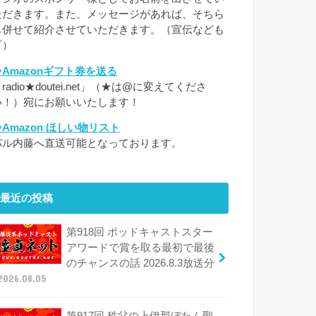
ただきます。また、メッセージがあれば、そちら
も併せて紹介させていただきます。（宣伝なども
可）
⇒Amazonギフト券を送る
radio★doutei.net」（★は@に変えてくださ
い！）宛にお願いいたします！
⇒Amazon ほしい物リスト
パル内藤へ直送可能となっております。
最近の投稿
第918回 ポッドキャストスター
アワードで賞を取る最初で最後
のチャンスの話 2026.8.3放送分
2026.08.05
第917回 秩父の上伊那ぼたん聖