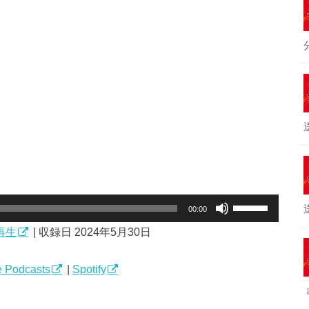
ボ
00:00
リ
再生
|
収録日 2024年5月30日
ュ
ー
ム
 Podcasts
|
Spotify
調
節