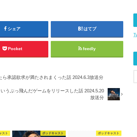
に
は
上
下
シェア
はてブ
矢
T
印
キ
Pocket
feedly
ー
を
使
っ
ら承認欲求が満たされまくった話 2024.6.3放送分
て
うぶっ飛んだゲームをリリースした話 2024.5.20
く
放送分
だ
さ
い。
ャスト
ポッドキャスト
ポッドキャスト