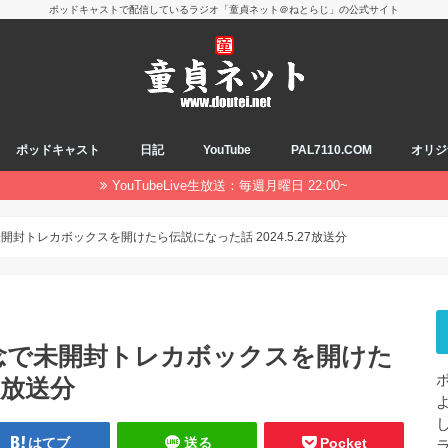
ポッドキャストで配信しているラジオ「童貞ネット＠ねとらじ」の公式サイト
ポッドキャスト
日記
YouTube
PAL7110.COM
オリジ
YouTubeLive生放送：毎週月曜日 22:00~
未開封トレカボックスを開けたら伝説になった話 2024.5.27放送分
記念で未開封トレカボックスを開けた
7放送分
はてブ
送る
Pocket