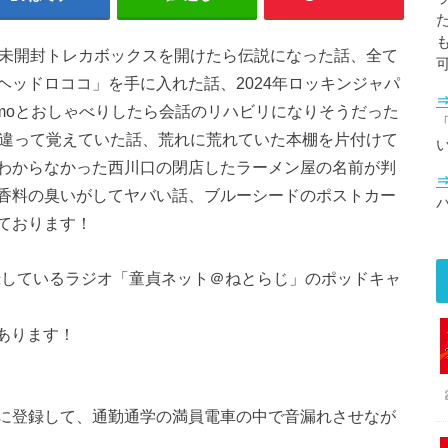
で未開封トレカボックスを開けたら伝説になった話、全て
ッドロココ」を手に入れた話、2024年ロッキンジャパ
tomoとおしゃべりしたら会話のリハビリになりそうだった
「
間違って覚えていた話、荒れに荒れていた本棚を片付けて
わからなかった西川口の閉店したラーメン屋の名前が判
香料の臭いがしてヤバい話、ブルーシードのポストカー
ております！
で公開収録しているラジオ「童貞ネット＠ねとらじ」のポッドキャ
もあります！
に登録して、通勤通学の満員電車の中で音漏れさせなが