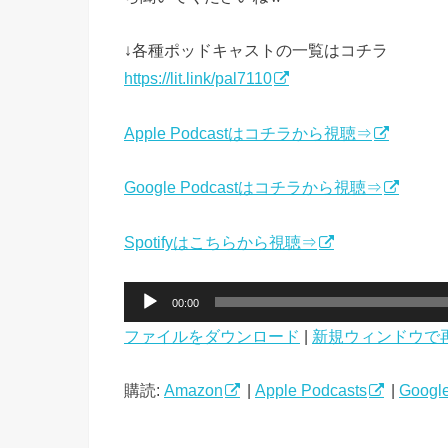
↓各種ポッドキャストの一覧はコチラ
https://lit.link/pal7110
Apple Podcastはコチラから視聴⇒
Google Podcastはコチラから視聴⇒
Spotifyはこちらから視聴⇒
音
00:00
声
ファイルをダウンロード
|
新規ウィンドウで
プ
レ
ー
購読:
Amazon
|
Apple Podcasts
|
Google
ヤ
ー