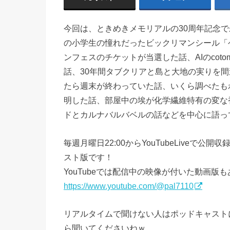
今回は、ときめきメモリアルの30周年記念
の小学生の憧れだったビックリマンシール「ヘ
ンフェスのチケットが当選した話、AIのco
話、30年間タブクリアと島と大地の実りを
たら週末が終わっていた話、いくら調べたも
明した話、部屋中の埃が化学繊維特有の変な
ドとカルナバルバベルの話などを中心に語っ
毎週月曜日22:00からYouTubeLive
スト版です！
YouTubeでは配信中の映像が付いた動画版
https://www.youtube.com/@pal7110
リアルタイムで聞けない人はポッドキャスト
ら聞いてくださいねｗ