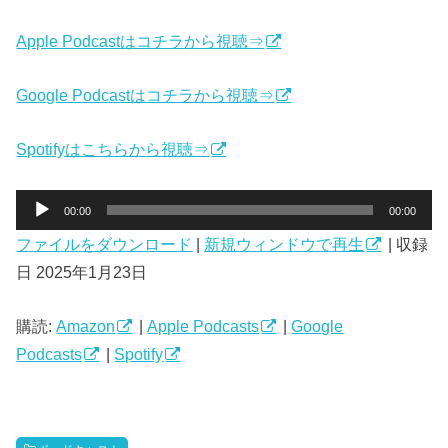
Apple Podcastはコチラから視聴⇒
Google Podcastはコチラから視聴⇒
Spotifyはこちらから視聴⇒
音
00:00
00:00
声
ファイルをダウンロード
|
新規ウィンドウで再生
|
収録
プ
日 2025年1月23日
レ
ー
ヤ
購読:
Amazon
|
Apple Podcasts
|
Google
ー
Podcasts
|
Spotify