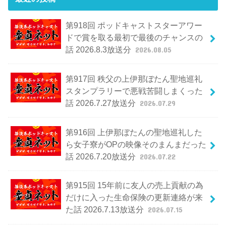
第918回 ポッドキャストスターアワー
ドで賞を取る最初で最後のチャンスの
話 2026.8.3放送分
2026.08.05
第917回 秩父の上伊那ぼたん聖地巡礼
スタンプラリーで悪戦苦闘しまくった
話 2026.7.27放送分
2026.07.29
第916回 上伊那ぼたんの聖地巡礼した
ら女子寮がOPの映像そのまんまだった
話 2026.7.20放送分
2026.07.22
第915回 15年前に友人の売上貢献の為
だけに入った生命保険の更新連絡が来
た話 2026.7.13放送分
2026.07.15