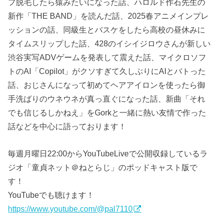
フ脱毛したら猿みたいになった話、ハロルド作石先生の
新作「THE BAND」を読んだ話、2025春アニメインプレ
ッションの話、同級生とバスケをしたら高校の昼休みに
タイムスリップした話、428のイシイジロウさんが新しい
渋谷実写ADVゲームを発表して震えた話、マイクロソフ
トのAI「Copilot」がクソすぎて久しぶりにAIとバトった
話、おじさんになって初めてヘアアイロンを使ったら御
手洗ばりのウネウネが真っ直ぐになった話、新曲「それ
でも信じるしかねえ」をGorkと一緒に熱い友情で作った
話などを中心に語っております！
毎週月曜日22:00からYouTubeLiveで公開収録しているラ
ジオ「童貞ネット＠ねとらじ」のポッドキャスト版で
す！
YouTubeでも聴けます！
https://www.youtube.com/@pal7110