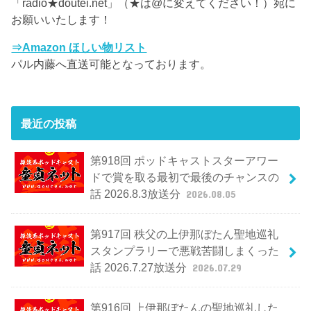
「radio★doutei.net」（★は@に変えてください！）宛に
お願いいたします！
⇒Amazon ほしい物リスト
パル内藤へ直送可能となっております。
最近の投稿
第918回 ポッドキャストスターアワー
ドで賞を取る最初で最後のチャンスの
話 2026.8.3放送分
2026.08.05
第917回 秩父の上伊那ぼたん聖地巡礼
スタンプラリーで悪戦苦闘しまくった
話 2026.7.27放送分
2026.07.29
第916回 上伊那ぼたんの聖地巡礼した