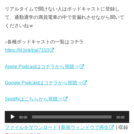
リアルタイムで聞けない人はポッドキャストに登録し
て、通勤通学の満員電車の中で音漏れさせながら聞いて
くださいねｗ
↓各種ポッドキャストの一覧はコチラ
https://lit.link/pal7110
Apple Podcastはコチラから視聴⇒
Google Podcastはコチラから視聴⇒
Spotifyはこちらから視聴⇒
音
00:00
00:00
声
ファイルをダウンロード
|
新規ウィンドウで再生
|
収録
プ