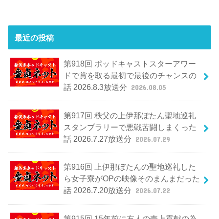
最近の投稿
第918回 ポッドキャストスターアワー
ドで賞を取る最初で最後のチャンスの
話 2026.8.3放送分
2026.08.05
第917回 秩父の上伊那ぼたん聖地巡礼
スタンプラリーで悪戦苦闘しまくった
話 2026.7.27放送分
2026.07.29
第916回 上伊那ぼたんの聖地巡礼した
ら女子寮がOPの映像そのまんまだった
話 2026.7.20放送分
2026.07.22
第915回 15年前に友人の売上貢献の為