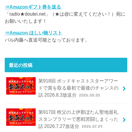
⇒Amazonギフト券を送る
「radio★doutei.net」（★は@に変えてください！）宛に
お願いいたします！
⇒Amazon ほしい物リスト
パル内藤へ直送可能となっております。
最近の投稿
第918回 ポッドキャストスターアワー
ドで賞を取る最初で最後のチャンスの
話 2026.8.3放送分
2026.08.05
第917回 秩父の上伊那ぼたん聖地巡礼
スタンプラリーで悪戦苦闘しまくった
話 2026.7.27放送分
2026.07.29