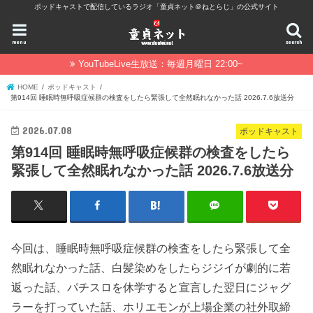
ポッドキャストで配信しているラジオ「童貞ネット＠ねとらじ」の公式サイト
menu
search
YouTubeLive生放送：毎週月曜日 22:00~
HOME
ポッドキャスト
第914回 睡眠時無呼吸症候群の検査をしたら緊張して全然眠れなかった話 2026.7.6放送分
2026.07.08
ポッドキャスト
第914回 睡眠時無呼吸症候群の検査をしたら
緊張して全然眠れなかった話 2026.7.6放送分
今回は、睡眠時無呼吸症候群の検査をしたら緊張して全
然眠れなかった話、白髪染めをしたらジジイが劇的に若
返った話、パチスロを休学すると宣言した翌日にジャグ
ラーを打っていた話、ホリエモンが上場企業の社外取締