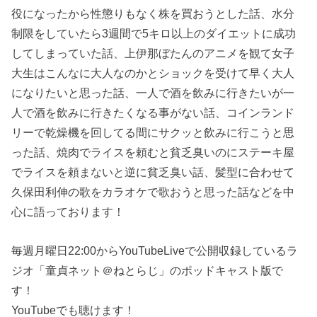
役になったから性懲りもなく株を買おうとした話、水分
制限をしていたら3週間で5キロ以上のダイエットに成功
してしまっていた話、上伊那ぼたんのアニメを観て女子
大生はこんなに大人なのかとショックを受けて早く大人
になりたいと思った話、一人で酒を飲みに行きたいが一
人で酒を飲みに行きたくなる事がない話、コインランド
リーで乾燥機を回してる間にサクッと飲みに行こうと思
った話、焼肉でライスを頼むと貧乏臭いのにステーキ屋
でライスを頼まないと逆に貧乏臭い話、髪型に合わせて
久保田利伸の歌をカラオケで歌おうと思った話などを中
心に語っております！
毎週月曜日22:00からYouTubeLiveで公開収録しているラ
ジオ「童貞ネット＠ねとらじ」のポッドキャスト版で
す！
YouTubeでも聴けます！