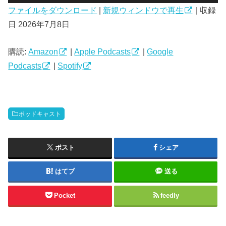
声
ファイルをダウンロード
|
新規ウィンドウで再生
|
収録
プ
日 2026年7月8日
レ
ー
ヤ
購読:
Amazon
|
Apple Podcasts
|
Google
ー
Podcasts
|
Spotify
ポッドキャスト
ポスト
シェア
はてブ
送る
Pocket
feedly