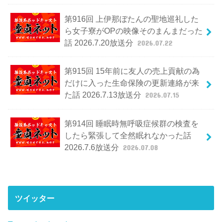
第916回 上伊那ぼたんの聖地巡礼した
ら女子寮がOPの映像そのまんまだった
話 2026.7.20放送分
2026.07.22
第915回 15年前に友人の売上貢献の為
だけに入った生命保険の更新連絡が来
た話 2026.7.13放送分
2026.07.15
第914回 睡眠時無呼吸症候群の検査を
したら緊張して全然眠れなかった話
2026.7.6放送分
2026.07.08
ツイッター